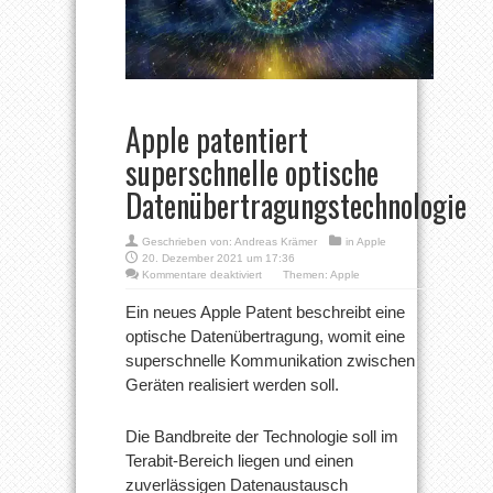
Apple patentiert
superschnelle optische
Datenübertragungstechnologie
Geschrieben von:
Andreas Krämer
in
Apple
20. Dezember 2021 um 17:36
für
Kommentare deaktiviert
Themen:
Apple
Apple
patentiert
Ein neues Apple Patent beschreibt eine
superschnelle
optische Datenübertragung, womit eine
optische
Datenübertragungstechnologie
superschnelle Kommunikation zwischen
Geräten realisiert werden soll.
Die Bandbreite der Technologie soll im
Terabit-Bereich liegen und einen
zuverlässigen Datenaustausch