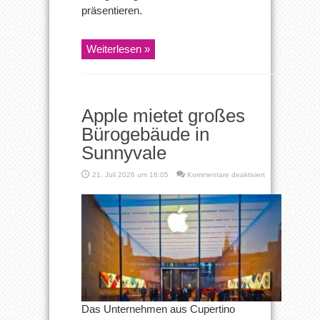
präsentieren.
Weiterlesen »
Apple mietet großes
Bürogebäude in
Sunnyvale
für
21. Juli 2026 um 16:05
Kommentare deaktiviert
Apple
mietet
großes
Bürogebäude
in
Sunnyvale
Das Unternehmen aus Cupertino