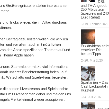
DSL-
nd Großereignisse, erstellen interessante
und TV-Angebot:
250 Mbit/s zum
 mehr.
Sparpreis mit 240
Euro Rabatt
s und Tricks wieder, die im Alltag durchaus
19. Februar 2022
 können.
en Beitrag dazu leisten wollen, die wirklich
iten und vor allem auch mit
nützlichen
Erklärvideos selb
 von den Apple-spezifischen Themen auf und
erstellen: Die
besten Tipps
um Thema Apple haben.
26. Mai 2020
unsere Stammleser mit zu viel Informations-
somit unserer Berichterstattung freien Lauf
nik, Wirtschafts und Spiele-Fans begeistert.
Spartanien – Das
Cashbackportal i
 die besten Livestreams und Spielberichte
Kurztest
nfalls mit Liveberichten dabei und melden uns
4. Juli 2016
ngela Merkel einmal wieder ausspioniert