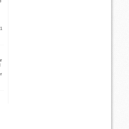
d
 1
ür
t
er