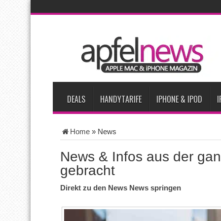
AKTUELLE NACHRICHTEN
iPhone Ultra lässt Verkauf faltbarer Smartphones 2026 um 20 
iPhone 18 Pro: Diese 3 großen Upgrades bringt das Top-Model
iPhone Air 2 für Anfang 2027 erwartet
Apples vermutete Air
Apple erzielt 49 Prozent des weltweiten Smartphone-Umsatzes 
DEALS
HANDYTARIFE
IPHONE & IPOD
I
Home
»
News
News & Infos aus der gan
gebracht
Direkt zu den News News springen