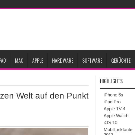
Prozent steigen
iPadOS 27 spendiert iPad zwei neue Funktionen
Apple teste
l
Apples Smartbrille könnte das nächste große Gesundheits-Gadget werden
Pods mit Kameras sollen bereits im September erscheinen
Gebrauchte Mac-Syste
im 2. Quartal
PAD
MAC
APPLE
HARDWARE
SOFTWARE
GERÜCHTE
HIGHLIGHTS
zen Welt auf den Punkt
iPhone 6s
iPad Pro
Apple TV 4
Apple Watch
iOS 10
Mobilfunktarife
2017