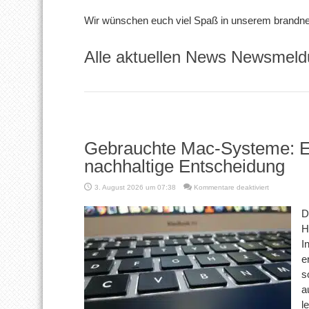
Wir wünschen euch viel Spaß in unserem brandn
Alle aktuellen News Newsmeld
Gebrauchte Mac-Systeme: Ei
nachhaltige Entscheidung
für
3. August 2026 um 07:38
Kommentare deaktiviert
Gebrauchte
Mac-
D
Systeme:
H
Eine
wirtschaftlic
I
und
e
nachhaltige
Entscheidun
s
a
l