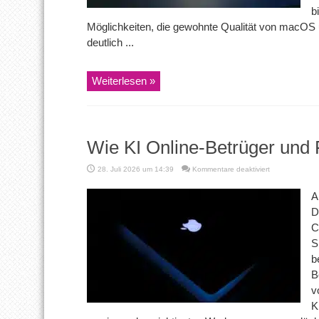
b
Möglichkeiten, die gewohnte Qualität von macOS
deutlich ...
Weiterlesen »
Wie KI Online-Betrüger und
für
28. Juli 2026 um 14:39
Kommentare deaktiviert
Wie
KI
A
Online-
D
Betrüger
und
C
Fake-
S
Shops
aufspürt
b
B
v
K