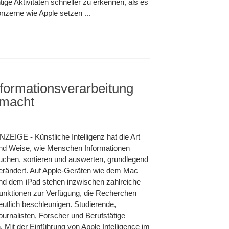
ge Aktivitäten schneller zu erkennen, als es
nzerne wie Apple setzen ...
formationsverarbeitung
 macht
NZEIGE - Künstliche Intelligenz hat die Art
nd Weise, wie Menschen Informationen
uchen, sortieren und auswerten, grundlegend
rarbeitung
erändert. Auf Apple-Geräten wie dem Mac
nd dem iPad stehen inzwischen zahlreiche
unktionen zur Verfügung, die Recherchen
eutlich beschleunigen. Studierende,
ournalisten, Forscher und Berufstätige
 Mit der Einführung von Apple Intelligence im