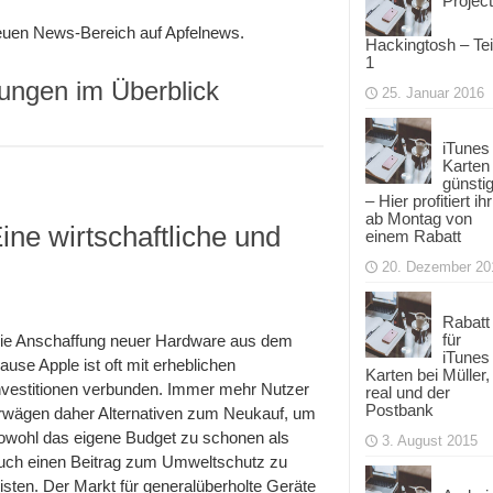
Project
euen News-Bereich auf Apfelnews.
Hackingtosh – Tei
1
ungen im Überblick
25. Januar 2016
iTunes
Karten
günsti
– Hier profitiert ihr
ab Montag von
ne wirtschaftliche und
einem Rabatt
20. Dezember 20
Rabatt
für
ie Anschaffung neuer Hardware aus dem
iTunes
ause Apple ist oft mit erheblichen
Karten bei Müller,
he
nvestitionen verbunden. Immer mehr Nutzer
real und der
Postbank
rwägen daher Alternativen zum Neukauf, um
g
owohl das eigene Budget zu schonen als
3. August 2015
uch einen Beitrag zum Umweltschutz zu
eisten. Der Markt für generalüberholte Geräte