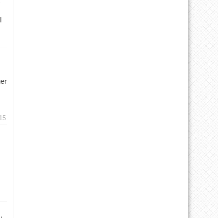
l
ger
15