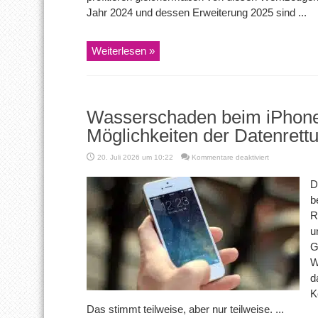
Jahr 2024 und dessen Erweiterung 2025 sind ...
Weiterlesen »
Wasserschaden beim iPhon
Möglichkeiten der Datenrett
für
20. Juli 2026 um 10:22
Kommentare deaktiviert
Wasserschade
beim
D
iPhone:
b
Erste
Maßnahmen
R
und
u
Möglichkeiten
der
G
Datenrettung
W
d
K
Das stimmt teilweise, aber nur teilweise. ...