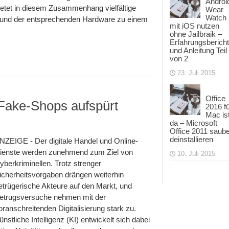
Androi
ietet in diesem Zusammenhang vielfältige
Wear
Watch
 und der entsprechenden Hardware zu einem
mit iOS nutzen
ohne Jailbraik –
Erfahrungsbericht
und Anleitung Teil
von 2
23. Juli 2015
Office
 Fake-Shops aufspürt
2016 f
Mac is
da – Microsoft
Office 2011 saub
deinstallieren
NZEIGE - Der digitale Handel und Online-
ienste werden zunehmend zum Ziel von
10. Juli 2015
yberkriminellen. Trotz strenger
icherheitsvorgaben drängen weiterhin
etrügerische Akteure auf den Markt, und
etrugsversuche nehmen mit der
oranschreitenden Digitalisierung stark zu.
ünstliche Intelligenz (KI) entwickelt sich dabei