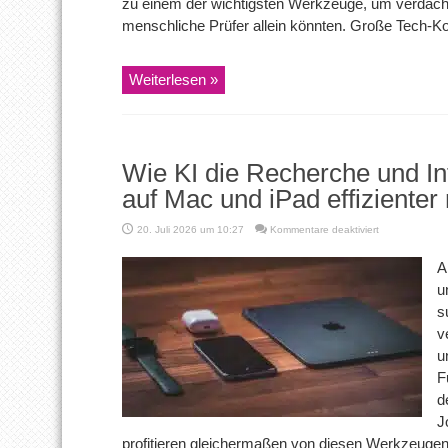
zu einem der wichtigsten Werkzeuge, um verdächti
menschliche Prüfer allein könnten. Große Tech-Ko
Weiterlesen »
Wie KI die Recherche und In
auf Mac und iPad effizienter
für
20. Juli 2026 um 10:27
Kommentare deaktiviert
Wie
KI
A
die
u
Recherche
und
s
Informationsve
v
auf
Mac
u
und
F
iPad
effizienter
d
macht
J
profitieren gleichermaßen von diesen Werkzeugen.