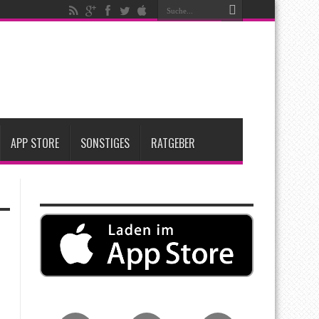
t zwei neue Display-Panels für iPhone-Modelle 2027
Apple übernimmt Softwarefirma PlasmaSolve
me: Eine wirtschaftliche und nachhaltige Entscheidung
APP STORE
SONSTIGES
RATGEBER