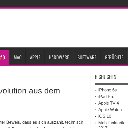
ne-Marktes
Bericht: iPad-Lieferungen im 2. Quartal 2026 um 7,5 Prozent gesun
rfügbar
Vom iPad-Design zum eigenen T-Shirt: Checkliste für Apple-Kreative
Prozent steigen
iPadOS 27 spendiert iPad zwei neue Funktionen
Apple teste
l
Apples Smartbrille könnte das nächste große Gesundheits-Gadget werden
PAD
MAC
APPLE
HARDWARE
SOFTWARE
GERÜCHTE
HIGHLIGHTS
volution aus dem
iPhone 6s
iPad Pro
Apple TV 4
Apple Watch
iOS 10
ter Beweis, dass es sich auszahlt, technisch
Mobilfunktarife
2017