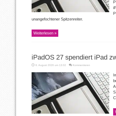
P
i
P
unangefochtener Spitzenreiter.
Weiterlesen »
iPadOS 27 spendiert iPad z
6. August 2026 um 13:02
Kommentieren
I
b
A
S
C