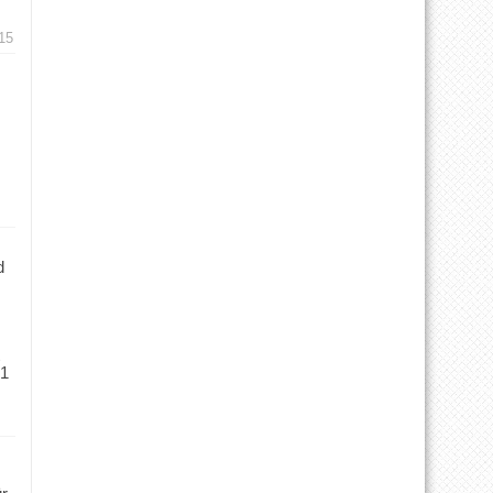
15
d
 1