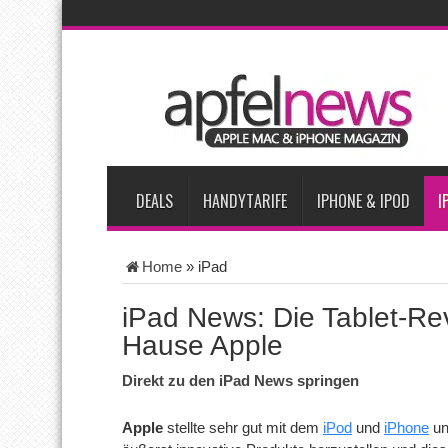
AKTUELLE NACHRICHTEN
Apple beherrscht 65 Prozent des globalen Premium-Smartpho
iPhone 18 Pro zum Marktstart möglicherweise nur begrenzt ve
iPhone Ultra lässt Verkauf faltbarer Smartphones 2026 um 20 
iPhone 18 Pro: Diese 3 großen Upgrades bringt das Top-Model
DEALS
HANDYTARIFE
IPHONE & IPOD
I
Home
»
iPad
iPad News: Die Tablet-Re
Hause Apple
Direkt zu den iPad News springen
Apple
stellte sehr gut mit dem
iPod
und
iPhone
un