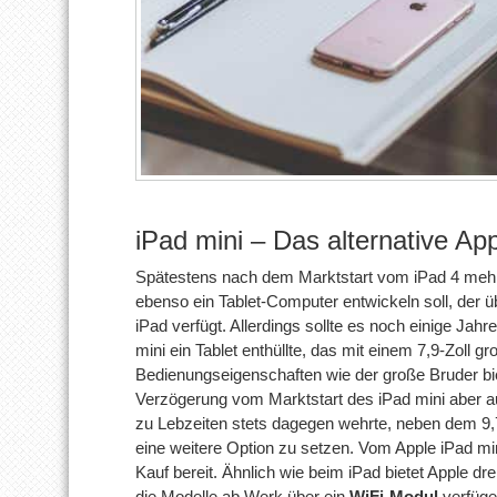
iPad mini – Das alternative App
Spätestens nach dem Marktstart vom iPad 4 mehrt
ebenso ein Tablet-Computer entwickeln soll, der ü
iPad verfügt. Allerdings sollte es noch einige Ja
mini ein Tablet enthüllte, das mit einem 7,9-Zoll g
Bedienungseigenschaften wie der große Bruder bie
Verzögerung vom Marktstart des iPad mini aber
zu Lebzeiten stets dagegen wehrte, neben dem 9,
eine weitere Option zu setzen. Vom Apple iPad mi
Kauf bereit. Ähnlich wie beim iPad bietet Apple d
die Modelle ab Werk über ein
WiFi-Modul
verfüge