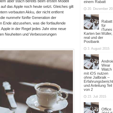
lem aber stach bereits beim ersten Modell
einem Rabatt
auf das Apple noch heute setzt. Gleiches gilt
20. Dezember 20
tern verbauten Akku, der nicht entfernt
r die nunmehr fünfte Generation der
Rabatt
in Ende abzusehen, was die fortlaufende
für
t Apple in der Regel jedes Jahr eine neue
iTunes
Karten bei Müller,
chen Neuheiten und Verbesserungen
real und der
Postbank
3. August 2015
Androi
Wear
Watch
mit iOS nutzen
ohne Jailbraik –
Erfahrungsbericht
und Anleitung Teil
von 2
23. Juli 2015
Office