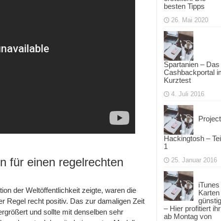
besten Tipps
26. Mai 2020
Spartanien – Das
Cashbackportal i
Kurztest
4. Juli 2016
Project
Hackingtosh – Tei
1
n für einen regelrechten
25. Januar 2016
iTunes
n der Weltöffentlichkeit zeigte, waren die
Karten
günsti
 Regel recht positiv. Das zur damaligen Zeit
– Hier profitiert ihr
größert und sollte mit denselben sehr
ab Montag von