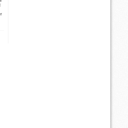
ür
t
er