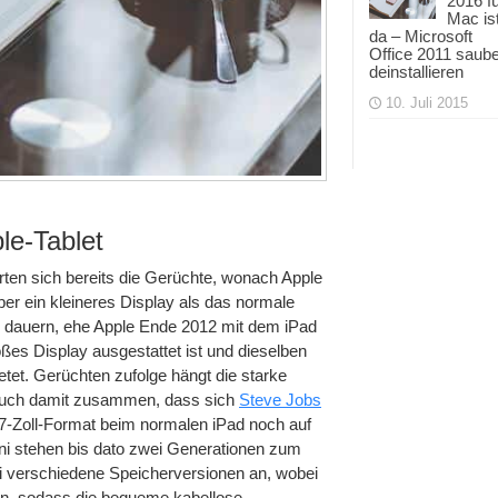
2016 f
Mac is
da – Microsoft
Office 2011 saub
deinstallieren
10. Juli 2015
le-Tablet
en sich bereits die Gerüchte, wonach Apple
ber ein kleineres Display als das normale
hre dauern, ehe Apple Ende 2012 mit dem iPad
roßes Display ausgestattet ist und dieselben
tet. Gerüchten zufolge hängt die starke
 auch damit zusammen, dass sich
Steve Jobs
7-Zoll-Format beim normalen iPad noch auf
ni stehen bis dato zwei Generationen zum
rei verschiedene Speicherversionen an, wobei
n, sodass die bequeme kabellose