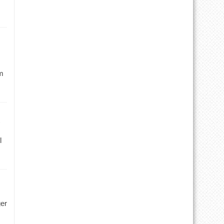
m
l
ger