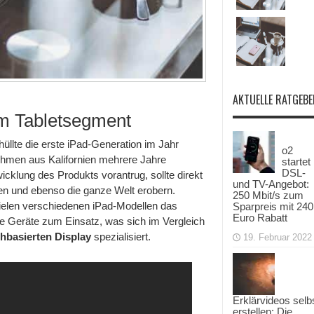
AKTUELLE RATGEBE
 im Tabletsegment
üllte die erste iPad-Generation im Jahr
o2
hmen aus Kalifornien mehrere Jahre
startet
DSL-
icklung des Produkts vorantrug, sollte direkt
und TV-Angebot:
en und ebenso die ganze Welt erobern.
250 Mbit/s zum
ielen verschiedenen iPad-Modellen das
Sparpreis mit 240
Euro Rabatt
e Geräte zum Einsatz, was sich im Vergleich
hbasierten Display
spezialisiert.
19. Februar 2022
Erklärvideos selb
erstellen: Die