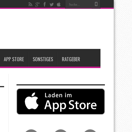
ken
t zwei neue Display-Panels für iPhone-Modelle 2027
Apple übernimmt Softwarefirma PlasmaSolve
APP STORE
SONSTIGES
RATGEBER