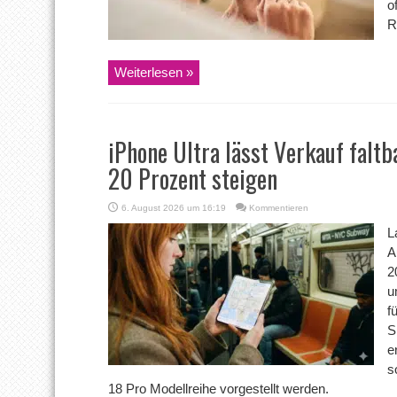
o
R
Weiterlesen »
iPhone Ultra lässt Verkauf fal
20 Prozent steigen
6. August 2026 um 16:19
Kommentieren
L
A
2
u
f
S
e
s
18 Pro Modellreihe vorgestellt werden.