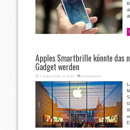
B
d
d
Apples Smartbrille könnte das 
Gadget werden
4. August 2026 um 16:49
Kommentieren
L
M
S
G
W
w
E