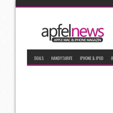
AKTUELLE NACHRICHTEN
iPhone 18 Pro zum Marktstart möglicherweise nur begrenzt ve
iPhone Ultra lässt Verkauf faltbarer Smartphones 2026 um 20 
iPhone 18 Pro: Diese 3 großen Upgrades bringt das Top-Model
iPhone Air 2 für Anfang 2027 erwartet
Apples vermutete Air
DEALS
HANDYTARIFE
IPHONE & IPOD
I