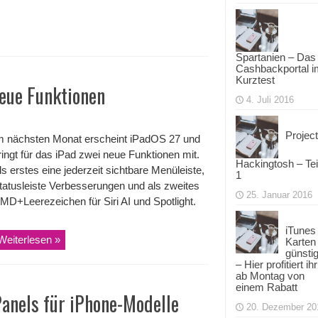
Spartanien – Das
Cashbackportal i
Kurztest
neue Funktionen
4. Juli 2016
Project
m nächsten Monat erscheint iPadOS 27 und
ringt für das iPad zwei neue Funktionen mit.
Hackingtosh – Tei
ls erstes eine jederzeit sichtbare Menüleiste,
1
tatusleiste Verbesserungen und als zweites
25. Januar 2016
MD+Leerezeichen für Siri AI und Spotlight.
iTunes
Weiterlesen »
Karten
günsti
– Hier profitiert ihr
ab Montag von
einem Rabatt
Panels für iPhone-Modelle
20. Dezember 20