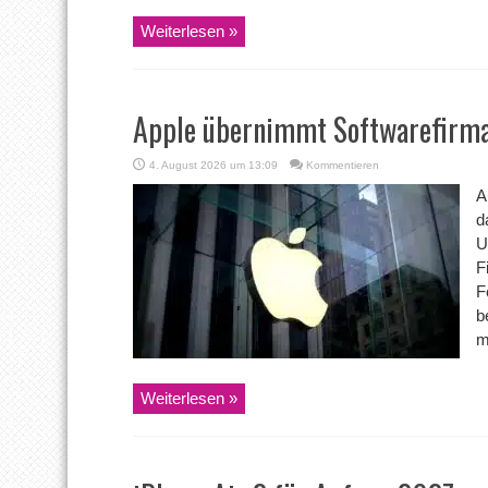
Weiterlesen »
Apple übernimmt Softwarefirm
4. August 2026 um 13:09
Kommentieren
A
d
U
F
F
b
m
Weiterlesen »