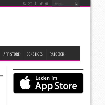
t zwei neue Display-Panels für iPhone-Modelle 2027
Apple übernimmt Softwarefirma PlasmaSolve
APP STORE
SONSTIGES
RATGEBER