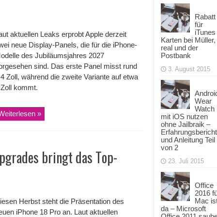
Rabatt
für
iTunes
aut aktuellen Leaks erprobt Apple derzeit
Karten bei Müller,
wei neue Display-Panels, die für die iPhone-
real und der
odelle des Jubiläumsjahres 2027
Postbank
orgesehen sind. Das erste Panel misst rund
3. August 2015
,4 Zoll, während die zweite Variante auf etwa
 Zoll kommt.
Androi
Wear
Watch
Weiterlesen »
mit iOS nutzen
ohne Jailbraik –
Erfahrungsbericht
und Anleitung Teil
von 2
Upgrades bringt das Top-
23. Juli 2015
Office
2016 f
Mac is
iesen Herbst steht die Präsentation des
da – Microsoft
euen iPhone 18 Pro an. Laut aktuellen
Office 2011 saub