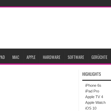
rfügbar
Vom iPad-Design zum eigenen T-Shirt: Checkliste für Apple-Kreative
Prozent steigen
iPadOS 27 spendiert iPad zwei neue Funktionen
Apple teste
l
Apples Smartbrille könnte das nächste große Gesundheits-Gadget werden
Pods mit Kameras sollen bereits im September erscheinen
PAD
MAC
APPLE
HARDWARE
SOFTWARE
GERÜCHTE
HIGHLIGHTS
iPhone 6s
iPad Pro
Apple TV 4
Apple Watch
iOS 10