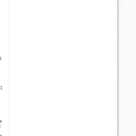
d
 1
ür
t
er