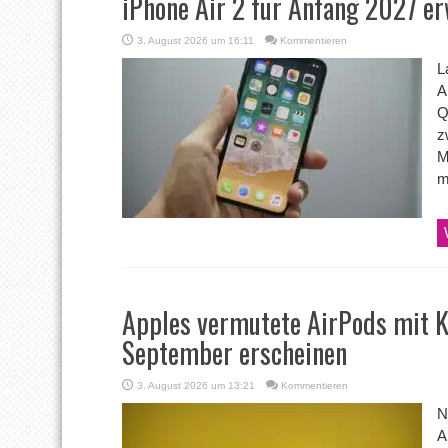
iPhone Air 2 für Anfang 2027 er
3. August 2026 um 16:11
Kommentieren
L
A
Q
z
M
m
Apples vermutete AirPods mit K
September erscheinen
3. August 2026 um 13:21
Kommentieren
N
A