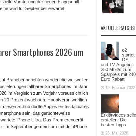
ffizielle Vorstellung der neuen Flaggschiff-
eihe wird für September erwartet.
AKTUELLE RATGEBE
tbarer Smartphones 2026 um
o2
startet
DSL-
und TV-Angebot:
250 Mbit/s zum
Sparpreis mit 240
Euro Rabatt
aut Branchenberichten werden die weltweiten
uslieferungen faltbarer Smartphones im Jahr
19. Februar 2022
026 im Vergleich zum Vorjahr voraussichtlich
m 20 Prozent wachsen. Hauptverantwortlich
ür diesen Schub dürfte Apples erstes faltbares
martphone sein: das gerüchteweise
Erklärvideos selb
rwartete iPhone Ultra. Das Premierengerät
erstellen: Die
besten Tipps
oll im September gemeinsam mit der iPhone
26. Mai 2020