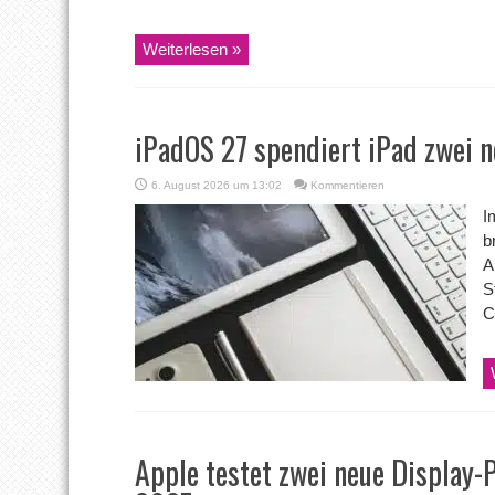
Weiterlesen »
iPadOS 27 spendiert iPad zwei 
6. August 2026 um 13:02
Kommentieren
I
b
A
S
C
Apple testet zwei neue Display-