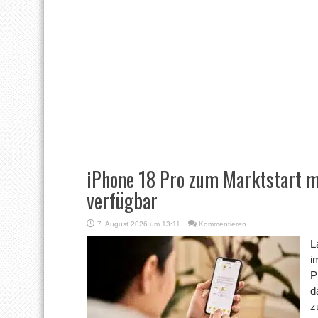
iPhone 18 Pro zum Marktstart m
verfügbar
7. August 2026 um 13:11
Kommentieren
L
i
P
d
z