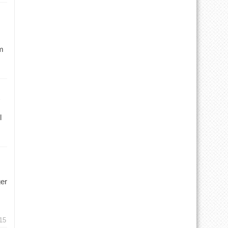
m
l
ger
15