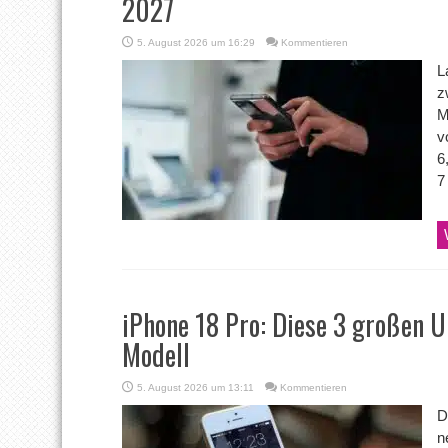
2027
5. August 2026 um 16:29
Kommentieren
L
z
M
v
6
7
iPhone 18 Pro: Diese 3 großen 
Modell
5. August 2026 um 13:11
Kommentieren
D
n