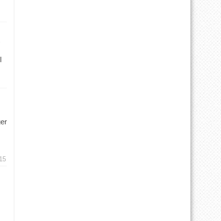
l
ger
15