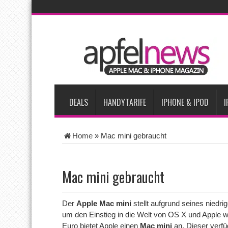
AKTUELLE NACHRICHTEN
iPhone Ultra lässt Verkauf faltbarer Smartphones 2026 um 20 
iPhone 18 Pro: Diese 3 großen Upgrades bringt das Top-Model
iPhone Air 2 für Anfang 2027 erwartet
Apples vermutete Air
Apple erzielt 49 Prozent des weltweiten Smartphone-Umsatzes 
DEALS
HANDYTARIFE
IPHONE & IPOD
I
Home
»
Mac mini gebraucht
Mac mini gebraucht
Der
Apple Mac mini
stellt aufgrund seines niedri
um den Einstieg in die Welt von OS X und Apple 
Euro bietet Apple einen
Mac mini
an. Dieser verfü