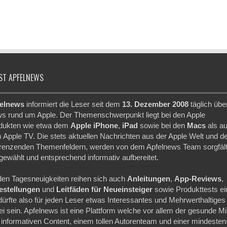
ST APFELNEWS
elnews
informiert die Leser seit dem
13. Dezember 2008
täglich übe
s rund um Apple. Der Themenschwerpunkt liegt bei den Apple
dukten wie etwa dem
Apple iPhone
,
iPad
sowie bei den
Macs
als a
 Apple TV. Die stets aktuellen Nachrichten aus der Apple Welt und d
renzenden Themenfeldern, werden von dem Apfelnews Team sorgfält
gewählt und entsprechend informativ aufbereitet.
den Tagesneuigkeiten reihen sich auch
Anleitungen
,
App-Reviews
,
festellungen
und
Leitfäden für Neueinsteiger
sowie Produkttests ei
dürfte also für jeden Leser etwas Interessantes und Mehrwerthaltiges
ei sein. Apfelnews ist eine Plattform welche vor allem der gesunde M
 informativen Content, einem tollen Autorenteam und einer mindesten