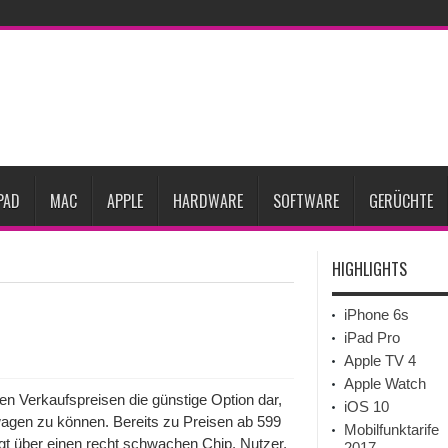
Prozent steigen
iPadOS 27 spendiert iPad zwei neue Funktionen
Apple teste
l
Apples Smartbrille könnte das nächste große Gesundheits-Gadget werden
Pods mit Kameras sollen bereits im September erscheinen
Gebrauchte Mac-Syste
im 2. Quartal
PAD
MAC
APPLE
HARDWARE
SOFTWARE
GERÜCHTE
HIGHLIGHTS
iPhone 6s
iPad Pro
Apple TV 4
Apple Watch
gen Verkaufspreisen die günstige Option dar,
iOS 10
wagen zu können. Bereits zu Preisen ab 599
Mobilfunktarife
gt über einen recht schwachen Chip. Nutzer,
2017