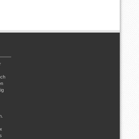
r
uch
en
ig
n.
ix
s