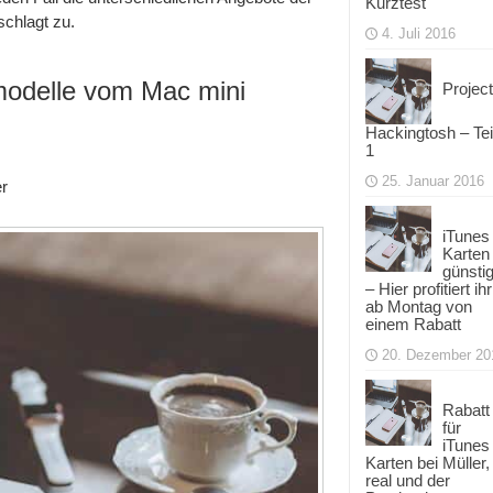
Kurztest
schlagt zu.
4. Juli 2016
modelle vom Mac mini
Project
Hackingtosh – Tei
1
25. Januar 2016
er
iTunes
Karten
günsti
– Hier profitiert ihr
ab Montag von
einem Rabatt
20. Dezember 20
Rabatt
für
iTunes
Karten bei Müller,
real und der