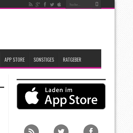
t zwei neue Display-Panels für iPhone-Modelle 2027
Apple übernimmt Softwarefirma PlasmaSolve
me: Eine wirtschaftliche und nachhaltige Entscheidung
APP STORE
SONSTIGES
RATGEBER