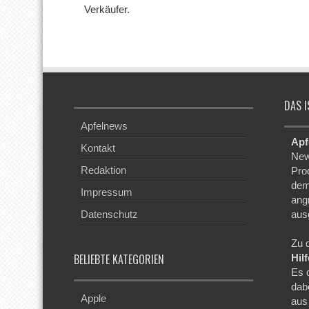
Verkäufer.
DAS I
Apfelnews
Apf
Kontakt
New
Redaktion
Pro
dem
Impressum
ang
Datenschutz
aus
Zu 
BELIEBTE KATEGORIEN
Hil
Es 
dab
Apple
aus