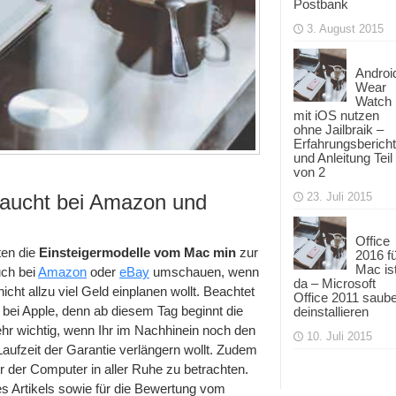
Postbank
3. August 2015
Androi
Wear
Watch
mit iOS nutzen
ohne Jailbraik –
Erfahrungsbericht
und Anleitung Teil
von 2
raucht bei Amazon und
23. Juli 2015
Office
ten die
Einsteigermodelle vom Mac min
zur
2016 f
Mac is
uch bei
Amazon
oder
eBay
umschauen, wenn
da – Microsoft
icht allzu viel Geld einplanen wollt. Beachtet
Office 2011 saub
g bei Apple, denn ab diesem Tag beginnt die
deinstallieren
ehr wichtig, wenn Ihr im Nachhinein noch den
10. Juli 2015
ufzeit der Garantie verlängern wollt. Zudem
er der Computer in aller Ruhe zu betrachten.
es Artikels sowie für die Bewertung vom