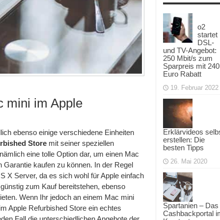
o2
startet
DSL-
und TV-Angebot:
250 Mbit/s zum
Sparpreis mit 240
Euro Rabatt
19. Februar 2022
 mini im Apple
Erklärvideos selb
lich ebenso einige verschiedene Einheiten
erstellen: Die
rbished Store
mit seiner speziellen
besten Tipps
 nämlich eine tolle Option dar, um einen Mac
26. Mai 2020
en Garantie kaufen zu können. In der Regel
 OS X Server, da es sich wohl für Apple einfach
ts günstig zum Kauf bereitstehen, ebenso
bieten. Wenn Ihr jedoch an einem Mac mini
Spartanien – Das
 im Apple Refurbished Store ein echtes
Cashbackportal i
n Fall die unterschiedlichen Angebote der