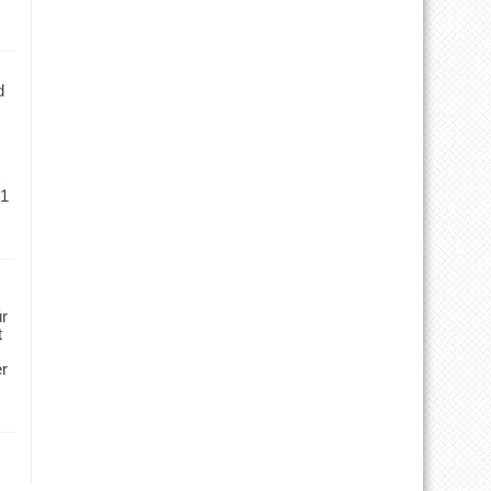
d
 1
ür
t
er