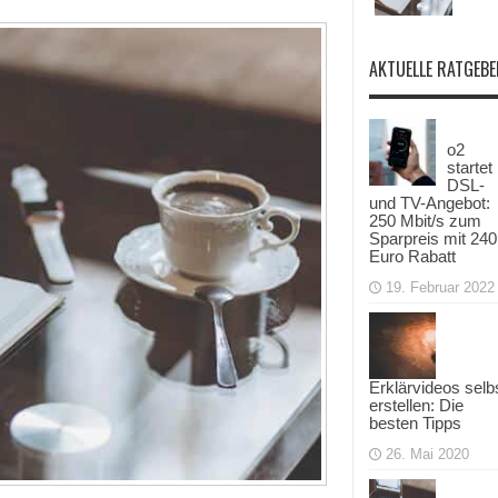
AKTUELLE RATGEBE
o2
startet
DSL-
und TV-Angebot:
250 Mbit/s zum
Sparpreis mit 240
Euro Rabatt
19. Februar 2022
Erklärvideos selb
erstellen: Die
besten Tipps
26. Mai 2020