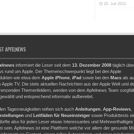
10. Juli 2015
ST APFELNEWS
elnews
informiert die Leser seit dem
13. Dezember 2008
täglich übe
s rund um Apple. Der Themenschwerpunkt liegt bei den Apple
dukten wie etwa dem
Apple iPhone
,
iPad
sowie bei den
Macs
als a
 Apple TV. Die stets aktuellen Nachrichten aus der Apple Welt und d
renzenden Themenfeldern, werden von dem Apfelnews Team sorgfält
gewählt und entsprechend informativ aufbereitet.
den Tagesneuigkeiten reihen sich auch
Anleitungen
,
App-Reviews
,
festellungen
und
Leitfäden für Neueinsteiger
sowie Produkttests ei
dürfte also für jeden Leser etwas Interessantes und Mehrwerthaltiges
ei sein. Apfelnews ist eine Plattform welche vor allem der gesunde M