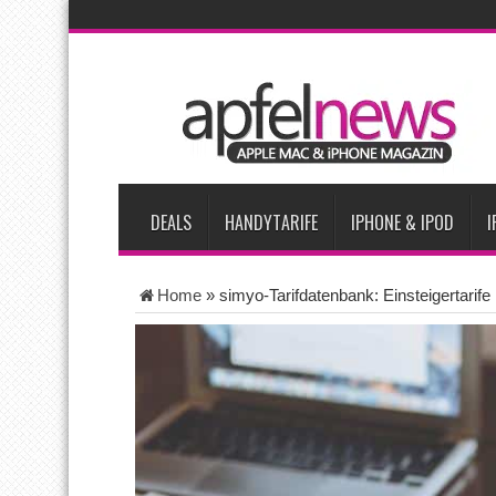
AKTUELLE NACHRICHTEN
Apple beherrscht 65 Prozent des globalen Premium-Smartpho
iPhone 18 Pro zum Marktstart möglicherweise nur begrenzt ve
iPhone Ultra lässt Verkauf faltbarer Smartphones 2026 um 20 
iPhone 18 Pro: Diese 3 großen Upgrades bringt das Top-Model
DEALS
HANDYTARIFE
IPHONE & IPOD
I
Home
»
simyo-Tarifdatenbank: Einsteigertarife