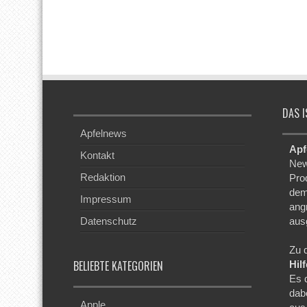
DAS I
Apfelnews
Apf
Kontakt
New
Redaktion
Pro
dem
Impressum
ang
Datenschutz
aus
Zu 
BELIEBTE KATEGORIEN
Hil
Es 
dab
Apple