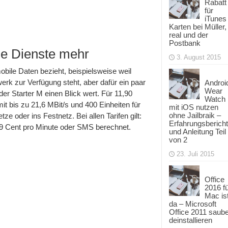
Rabatt
für
iTunes
Karten bei Müller,
real und der
Postbank
che Dienste mehr
3. August 2015
bile Daten bezieht, beispielsweise weil
rk zur Verfügung steht, aber dafür ein paar
Androi
Wear
er Starter M einen Blick wert. Für 11,90
Watch
it bis zu 21,6 MBit/s und 400 Einheiten für
mit iOS nutzen
ohne Jailbraik –
 oder ins Festnetz. Bei allen Tarifen gilt:
Erfahrungsbericht
 9 Cent pro Minute oder SMS berechnet.
und Anleitung Teil
von 2
23. Juli 2015
Office
2016 f
Mac is
da – Microsoft
Office 2011 saub
deinstallieren