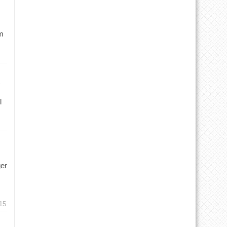
m
l
ger
15