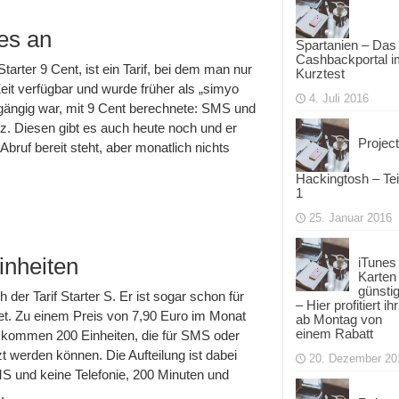
les an
Spartanien – Das
Cashbackportal i
tarter 9 Cent, ist ein Tarif, bei dem man nur
Kurztest
Zeit verfügbar und wurde früher als „simyo
4. Juli 2016
s gängig war, mit 9 Cent berechnete: SMS und
z. Diesen gibt es auch heute noch und er
Project
 Abruf bereit steht, aber monatlich nichts
Hackingtosh – Tei
1
25. Januar 2016
inheiten
iTunes
Karten
günsti
 der Tarif Starter S. Er ist sogar schon für
– Hier profitiert ihr
et. Zu einem Preis von 7,90 Euro im Monat
ab Montag von
einem Rabatt
zu kommen 200 Einheiten, die für SMS oder
 werden können. Die Aufteilung ist dabei
20. Dezember 20
S und keine Telefonie, 200 Minuten und
.