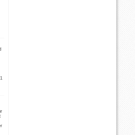
d
 1
ür
t
er