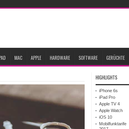
ne-Marktes
Bericht: iPad-Lieferungen im 2. Quartal 2026 um 7,5 Prozent gesun
rfügbar
Vom iPad-Design zum eigenen T-Shirt: Checkliste für Apple-Kreative
Prozent steigen
iPadOS 27 spendiert iPad zwei neue Funktionen
Apple teste
l
Apples Smartbrille könnte das nächste große Gesundheits-Gadget werden
PAD
MAC
APPLE
HARDWARE
SOFTWARE
GERÜCHTE
HIGHLIGHTS
iPhone 6s
iPad Pro
Apple TV 4
Apple Watch
iOS 10
Mobilfunktarife
2017