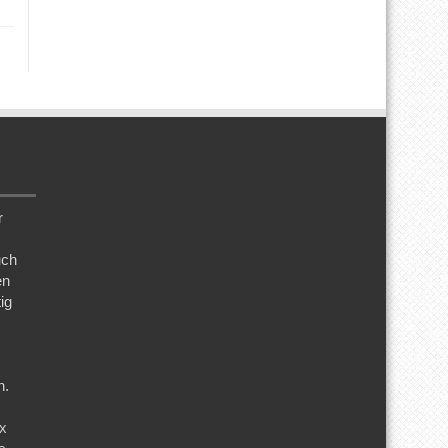
r
uch
en
ig
n.
ix