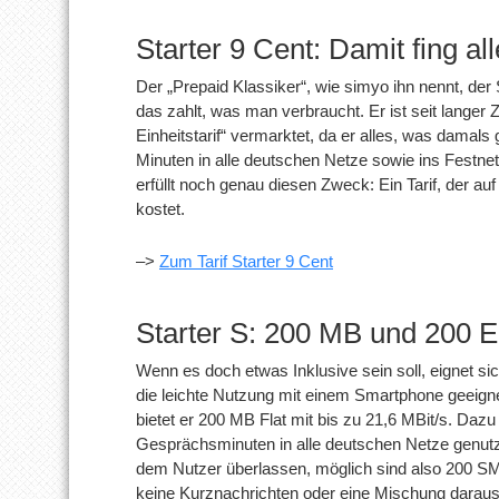
Starter 9 Cent: Damit fing al
Der „Prepaid Klassiker“, wie simyo ihn nennt, der S
das zahlt, was man verbraucht. Er ist seit langer 
Einheitstarif“ vermarktet, da er alles, was damal
Minuten in alle deutschen Netze sowie ins Festnet
erfüllt noch genau diesen Zweck: Ein Tarif, der auf
kostet.
–>
Zum Tarif Starter 9 Cent
Starter S: 200 MB und 200 E
Wenn es doch etwas Inklusive sein soll, eignet sich
die leichte Nutzung mit einem Smartphone geeign
bietet er 200 MB Flat mit bis zu 21,6 MBit/s. Da
Gesprächsminuten in alle deutschen Netze genutzt
dem Nutzer überlassen, möglich sind also 200 SM
keine Kurznachrichten oder eine Mischung daraus