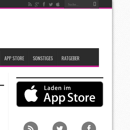
ken
t zwei neue Display-Panels für iPhone-Modelle 2027
Apple übernimmt Softwarefirma PlasmaSolve
APP STORE
SONSTIGES
RATGEBER