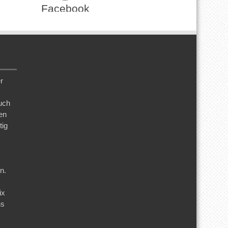
Facebook
r
uch
en
tig
n.
s
ix
ns