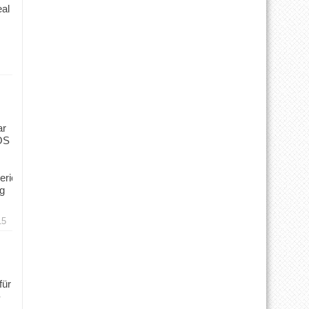
eal
ar
OS
ericht
ng
15
für