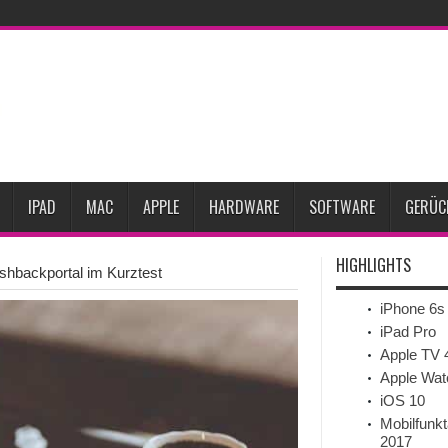
rozent gesunken
iPhone 18 Pro zum Marktstart möglicherweise nur begrenzt ver
pple-Kreative
iPhone Ultra lässt Verkauf faltbarer Smartphones 2026 um 20 Proz
le testet zwei neue Display-Panels für iPhone-Modelle 2027
iPhone 18 Pro: Di
eits-Gadget werden
Apple übernimmt Softwarefirma PlasmaSolve
iPhone Air
IPAD
MAC
APPLE
HARDWARE
SOFTWARE
GERÜC
HIGHLIGHTS
shbackportal im Kurztest
iPhone 6s
iPad Pro
Apple TV 
Apple Wat
iOS 10
Mobilfunkt
2017