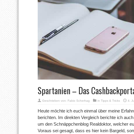
Spartanien – Das Cashbackporta
Geschrieben von:
Fabio Scherhag
in
Tipps & Tricks
4. J
Heute möchte ich euch einmal über meine Erfah
berichten. Im direkten Vergleich berichte ich auch 
um den Schnäppchenblog Realdoktor, welcher euc
Voraus sei gesagt, dass es hier kein Bargeld, so