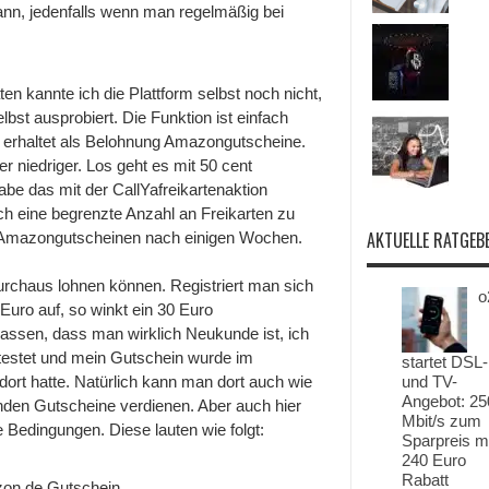
nn, jedenfalls wenn man regelmäßig bei
n kannte ich die Plattform selbst noch nicht,
bst ausprobiert. Die Funktion ist einfach
nd erhaltet als Belohnung Amazongutscheine.
r niedriger. Los geht es mit 50 cent
abe das mit der CallYafreikartenaktion
ch eine begrenzte Anzahl an Freikarten zu
AKTUELLE RATGEB
in Amazongutscheinen nach einigen Wochen.
durchaus lohnen können. Registriert man sich
o
Euro auf, so winkt ein 30 Euro
passen, dass man wirklich Neukunde ist, ich
etestet und mein Gutschein wurde im
startet DSL-
dort hatte. Natürlich kann man dort auch wie
und TV-
Angebot: 25
nden Gutscheine verdienen. Aber auch hier
Mbit/s zum
e Bedingungen. Diese lauten wie folgt:
Sparpreis m
240 Euro
Rabatt
zon.de Gutschein