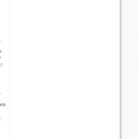
r
s
e
s
20
–
rtal
6