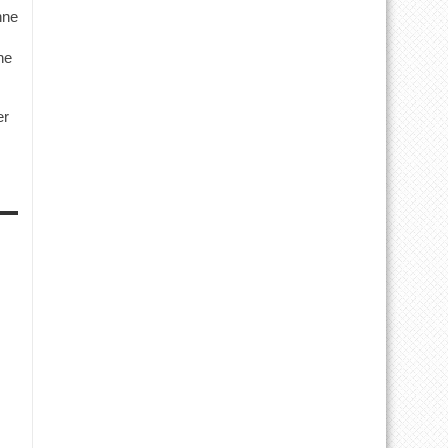
hne
ne
er