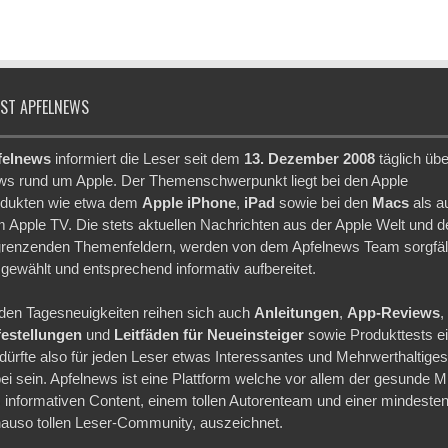
IST APFELNEWS
felnews
informiert die Leser seit dem
13. Dezember 2008
täglich übe
s rund um Apple. Der Themenschwerpunkt liegt bei den Apple
dukten wie etwa dem
Apple iPhone
,
iPad
sowie bei den
Macs
als a
 Apple TV. Die stets aktuellen Nachrichten aus der Apple Welt und d
renzenden Themenfeldern, werden von dem Apfelnews Team sorgfäl
gewählt und entsprechend informativ aufbereitet.
den Tagesneuigkeiten reihen sich auch
Anleitungen
,
App-Reviews
,
festellungen
und
Leitfäden für Neueinsteiger
sowie Produkttests ei
dürfte also für jeden Leser etwas Interessantes und Mehrwerthaltige
ei sein. Apfelnews ist eine Plattform welche vor allem der gesunde M
 informativen Content, einem tollen Autorenteam und einer mindeste
auso tollen Leser-Community, auszeichnet.