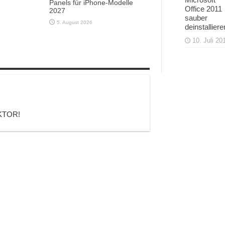
Panels für iPhone-Modelle
Office 2011
2027
sauber
5. August 2026
deinstalliere
10. Juli 20
OKTOR!