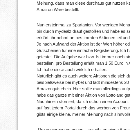
Meinung, dass man diese durchaus gut nutzen ka
Amazon Ware bestellt.
Nun ersteinmal zu Spartanien. Vor wenigen Monate
bin durch mydealz drauf gestoßen und habe es sel
erklärt, ihr nehmt an bestimmten Aktionen teil u
Je nach Aufwand der Aktion ist der Wert höher ode
Gutscheinen für eine einfache Registierung. Ich h
getestet. Die Aufgabe war bzw. Ist immer noch si
bestellen, pro Bestellung erhält man 1,50 Euro 
Ich habe diese auch wirklich erhalten.
Natürlich gibt es auch weitere Aktionen die sich 
beispielsweise bei mybet und lädt mindestens 20 
Amazongutschein. Hier sollte man allerdings auf
habe das ganze mit einer Aktion von Lottoland g
Nachhinein storniert, da ich schon einen Account 
auf fast jedem Portal durch das werben von Freu
gibts einige kleine, meiner Meinung nach sinnvoll
-Pro geworbenem neuen User gibt es einen Ama