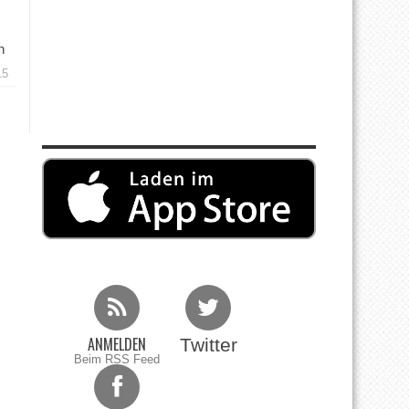
n
15
ANMELDEN
Twitter
Beim RSS Feed