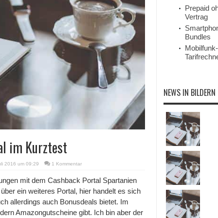
Prepaid o
Vertrag
Smartpho
Bundles
Mobilfunk-
Tarifrechn
NEWS IN BILDERN
l im Kurztest
uli 2016 um 09:29
1 Kommentar
rungen mit dem Cashback Portal Spartanien
über ein weiteres Portal, hier handelt es sich
h allerdings auch Bonusdeals bietet. Im
ndern Amazongutscheine gibt. Ich bin aber der