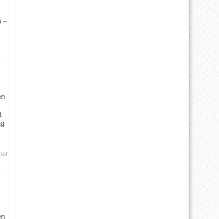
 –
en
t
ag
ber
en