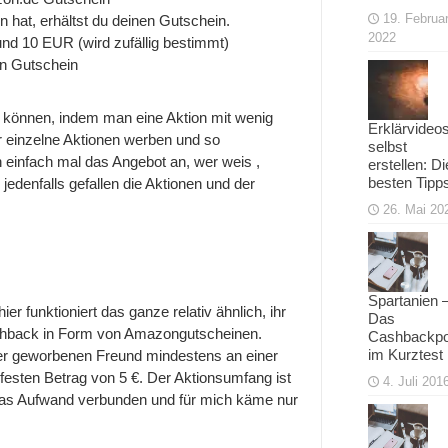
19. Februa
 hat, erhältst du deinen Gutschein.
2022
nd 10 EUR (wird zufällig bestimmt)
en Gutschein
n können, indem man eine Aktion mit wenig
Erklärvideo
r einzelne Aktionen werben und so
selbst
einfach mal das Angebot an, wer weis ,
erstellen: Di
besten Tipp
 jedenfalls gefallen die Aktionen und der
26. Mai 20
Spartanien 
r funktioniert das ganze relativ ähnlich, ihr
Das
Cashback in Form von Amazongutscheinen.
Cashbackpo
im Kurztest
der geworbenen Freund mindestens an einer
 festen Betrag von 5 €. Der Aktionsumfang ist
4. Juli 201
 etwas Aufwand verbunden und für mich käme nur