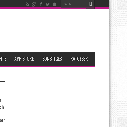
fügbar
ent steigen
ese 3 großen Upgrades bringt das Top-Modell
 2 für Anfang 2027 erwartet
HTE
APP STORE
SONSTIGES
RATGEBER
4
ch
arife