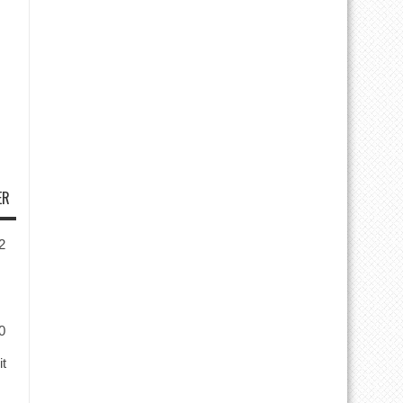
ER
2
0
it