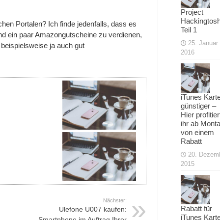
Project
Hackingtosh
hen Portalen? Ich finde jedenfalls, dass es
Teil 1
wand ein paar Amazongutscheine zu verdienen,
25. Januar
beispielsweise ja auch gut
2016
iTunes Kart
günstiger –
Hier profitier
ihr ab Mont
von einem
Rabatt
20. Dezem
2015
Nächster:
Rabatt für
Ulefone U007 kaufen:
iTunes Kart
Smartphone im Auftrag Ihrer