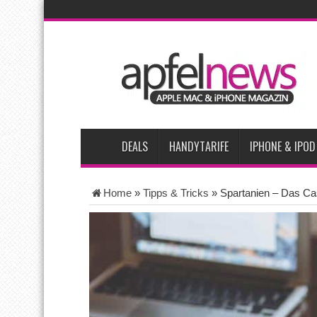
AKTUELLE NACHRICHTEN
Bericht: iPad-Lieferungen im 2. Quartal 2026 um 7,5 P
Vom iPad-Design zum eigenen T-Shirt: Checkliste für A
iPadOS 27 spendiert iPad zwei neue Funktionen
App
Apples Smartbrille könnte das nächste große Gesundh
DEALS
HANDYTARIFE
IPHONE & IPOD
Home
»
Tipps & Tricks
»
Spartanien – Das Ca