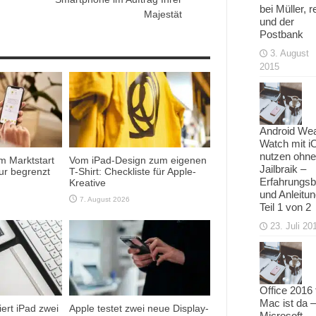
bei Müller, r
Majestät
und der
Postbank
3. August
2015
Android We
Watch mit i
nutzen ohne
m Marktstart
Vom iPad-Design zum eigenen
Jailbraik –
ur begrenzt
T-Shirt: Checkliste für Apple-
Erfahrungsb
Kreative
und Anleitu
7. August 2026
Teil 1 von 2
23. Juli 20
Office 2016 
Mac ist da –
ert iPad zwei
Apple testet zwei neue Display-
Microsoft