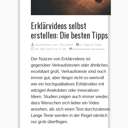
Erklärvideos selbst
erstellen: Die besten Tipps
Geschrieben von:
Toni Ebert
in
Tipps & Tricks
für
26. Mai 2020 um 17:38
Kommentare deaktiviert
Erklärvideos
selbst
Der Nutzen von Erklärvideos ist
erstellen:
gegenüber Verkaufstexten oder ähnliches
Die
besten
exorbitant groß. Verkaufstexte sind noch
Tipps
immer gut, aber längst nicht so wertvoll
wie ein hochqualitatives Erklärvideo mit
witzigen Anekdoten oder innovativen
Ideen. Studien zeigen auch immer wieder,
dass Menschen sich lieber ein Video
ansehen, als sich einen Text durchzulesen.
Lange Texte werden in der Regel nämlich
nur grob überflogen.