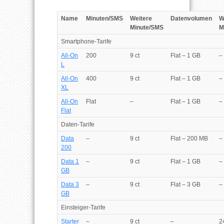
Name
Minuten/SMS
Weitere
Datenvolumen
W
Minute/SMS
M
Smartphone-Tarife
All-On
200
9 ct
Flat – 1 GB
–
L
All-On
400
9 ct
Flat – 1 GB
–
XL
All-On
Flat
–
Flat – 1 GB
–
Flat
Daten-Tarife
Data
–
9 ct
Flat – 200 MB
–
200
Data 1
–
9 ct
Flat – 1 GB
–
GB
Data 3
–
9 ct
Flat – 3 GB
–
GB
Einsteiger-Tarife
Starter
–
9 ct
–
2