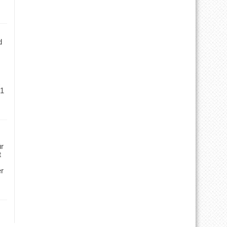
d
 1
ür
t
er