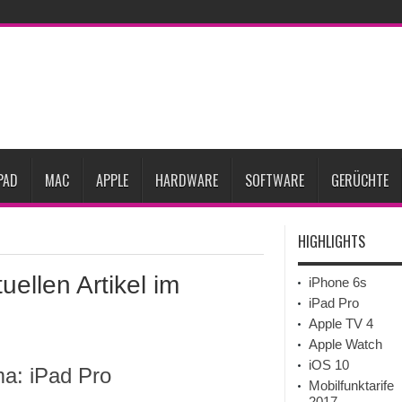
Prozent steigen
iPadOS 27 spendiert iPad zwei neue Funktionen
Apple teste
l
Apples Smartbrille könnte das nächste große Gesundheits-Gadget werden
Pods mit Kameras sollen bereits im September erscheinen
Gebrauchte Mac-Syste
im 2. Quartal
PAD
MAC
APPLE
HARDWARE
SOFTWARE
GERÜCHTE
HIGHLIGHTS
uellen Artikel im
iPhone 6s
iPad Pro
Apple TV 4
Apple Watch
iOS 10
ma: iPad Pro
Mobilfunktarife
2017