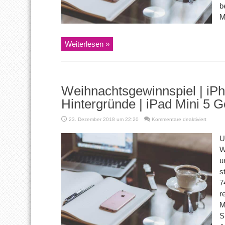
b
#82
M
Weiterlesen »
Weihnachtsgewinnspiel | iPh
Hintergründe | iPad Mini 5 G
für
23. Dezember 2018 um 22:20
Kommentare deaktiviert
Weihnac
| iPhon
U
Verkauf
W
Die
Hinterg
u
| iPad
s
Mini
5
7
Gerücht
r
–
Apfelpl
M
74
S