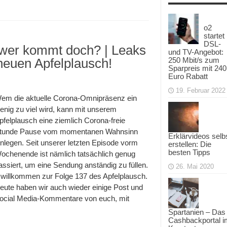
o2
startet
DSL-
ower kommt doch? | Leaks
und TV-Angebot:
euen Apfelplausch!
250 Mbit/s zum
Sparpreis mit 240
Euro Rabatt
19. Februar 2022
em die aktuelle Corona-Omnipräsenz ein
enig zu viel wird, kann mit unserem
pfelplausch eine ziemlich Corona-freie
tunde Pause vom momentanen Wahnsinn
Erklärvideos selb
inlegen. Seit unserer letzten Episode vorm
erstellen: Die
besten Tipps
ochenende ist nämlich tatsächlich genug
assiert, um eine Sendung anständig zu füllen.
26. Mai 2020
 willkommen zur Folge 137 des Apfelplausch.
eute haben wir auch wieder einige Post und
ocial Media-Kommentare von euch, mit
Spartanien – Das
Cashbackportal i