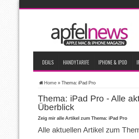
AKTUELLE NACHRICHTEN
iPhone Ultra lässt Verkauf faltbarer Smartphones 2026 um 20 
iPhone 18 Pro: Diese 3 großen Upgrades bringt das Top-Model
iPhone Air 2 für Anfang 2027 erwartet
Apples vermutete Air
Apple erzielt 49 Prozent des weltweiten Smartphone-Umsatzes 
DEALS
HANDYTARIFE
IPHONE & IPOD
I
Home
»
Thema: iPad Pro
Thema: iPad Pro - Alle akt
Überblick
Zeig mir alle Artikel zum Thema: iPad Pro
Alle aktuellen Artikel zum The