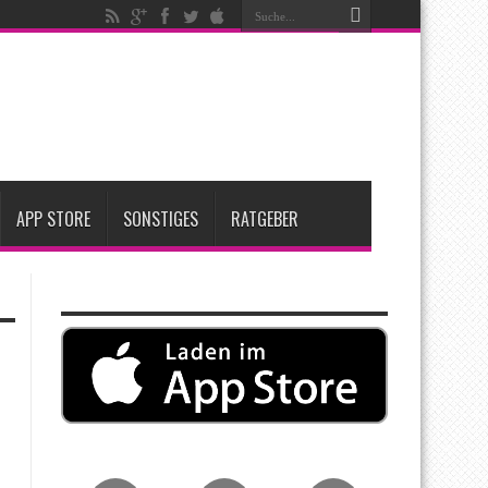
t zwei neue Display-Panels für iPhone-Modelle 2027
Apple übernimmt Softwarefirma PlasmaSolve
me: Eine wirtschaftliche und nachhaltige Entscheidung
APP STORE
SONSTIGES
RATGEBER