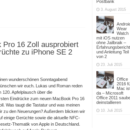
Postbank
3. August 2015
Androi
Wear
Watch
mit iOS nutzen
Pro 16 Zoll ausprobiert
ohne Jailbraik –
Erfahrungsbericht
erüchte zu iPhone SE 2
und Anleitung Teil
von 2
23. Juli 2015
ausch
Office
inen wunderschönen Sonntagabend
k
2016 f
ünschen wir euch. Lukas und Roman reden
Mac is
m 120. Apfelplausch über die
da – Microsoft
Office 2011 saub
rsten Eindrücke zum neuen MacBook Pro 16
ert
deinstallieren
chland
oll. Was taugt die Tastatur und was meinen
10. Juli 2015
ir zu den Neuerungen? Außerdem blicken wir
hte
uf einige Gerüchte sowie die aktuelle NFC-
esetz-Thematik von Apple in Deutschland.