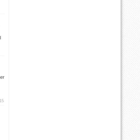
l
ger
15