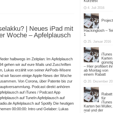
Kurztest
4. Juli 2016
Project
selakku? | Neues iPad mit
Hackingtosh – Tei
der Woche – Apfelplausch
1
25. Januar 2016
iTunes
Karten
ieder halbwegs im Zeitplan: Im Apfelplausch
günsti
34 gehen wir auf eure Mails und Zuschriften
– Hier profitiert ihr
in, Lukas erzählt von seiner AirPods-Misere
ab Montag von
einem Rabatt
nd wir fassen einige Apple-News der Woche
usammen. Von Corona, über Patente bis zur
20. Dezember 20
auptversammlung. Podcast direkt anhören
pfelplausch auf iTunes / Podcast App
Rabatt
pfelplausch auf TuneIn Apfelplausch auf
für
iTunes
adio.de Apfelplausch auf Spotify Die heutigen
Karten bei Müller,
hemen 00:00:00: Intro und Gelaber: Lukas
real und der