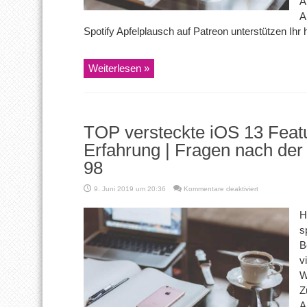
A
2
A
und
2020
Spotify Apfelplausch auf Patreon unterstützen Ihr hö
iPad
Pro
Weiterlesen »
TOP versteckte iOS 13 Feat
Erfahrung | Fragen nach der
98
für
9. Juni 2019 um 20:36
Kommentare deaktiviert
TOP
versteckte
H
iOS
s
13
Features
B
| 1
v
Woche
Beta
W
Erfahrung
Z
| Fragen
nach
A