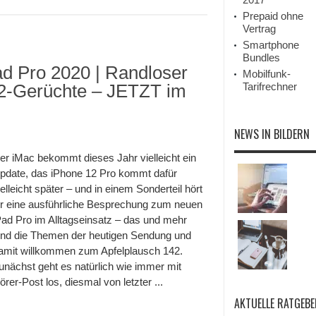
Prepaid ohne
Vertrag
Smartphone
Bundles
d Pro 2020 | Randloser
Mobilfunk-
12-Gerüchte – JETZT im
Tarifrechner
NEWS IN BILDERN
er iMac bekommt dieses Jahr vielleicht ein
pdate, das iPhone 12 Pro kommt dafür
ielleicht später – und in einem Sonderteil hört
hr eine ausführliche Besprechung zum neuen
Pad Pro im Alltagseinsatz – das und mehr
ind die Themen der heutigen Sendung und
amit willkommen zum Apfelplausch 142.
unächst geht es natürlich wie immer mit
örer-Post los, diesmal von letzter ...
AKTUELLE RATGEBE