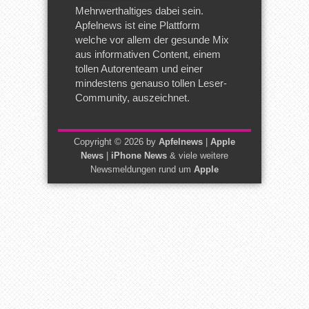
Mehrwerthaltiges dabei sein.
Apfelnews ist eine Plattform
welche vor allem der gesunde Mix
aus informativen Content, einem
tollen Autorenteam und einer
mindestens genauso tollen Leser-
Community, auszeichnet.
Copyright © 2026 by
Apfelnews
|
Apple
News
|
iPhone News
& viele weitere
Newsmeldungen rund um
Apple