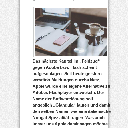
Entwickelt
Apple
eine
Alternative
zu
Flash?
Das nächste Kapitel im „Feldzug“
gegen Adobe bzw. Flash scheint
aufgeschlagen: Seit heute geistern
verstärkt Meldungen durchs Netz,
Apple würde eine eigene Alternative zu
Adobes Flashplayer entwickeln. Der
Name der Softwarelösung soll
angeblich „Gianduia“ lauten und damit
den selben Namen wie eine italienische
Nougat Spezialität tragen. Was auch
immer uns Apple damit sagen möchte…