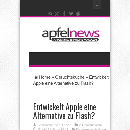
Home
»
Gerüchteküche
»
Entwickelt
Apple eine Alternative zu Flash?
Entwickelt Apple eine
Alternative zu Flash?
Geschrieben von:
Fabian
in
Gerüchteküche
für
11. Mai 2010 um 16:17
Kommentare deaktiviert