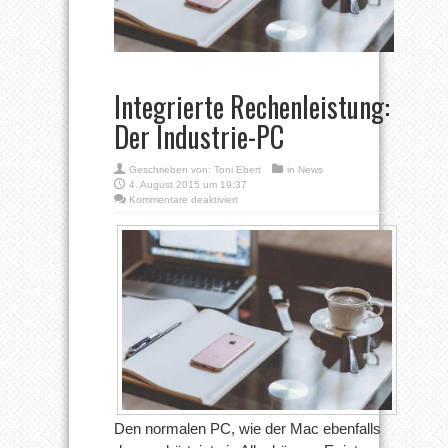
Integrierte Rechenleistung:
Der Industrie-PC
Geschrieben von:
Toni Ebert
in
News
4. August 2015 um 19:37
für
Kommentare deaktiviert
Integrierte
Rechenleistung:
Der
Industrie-
PC
Den normalen PC, wie der Mac ebenfalls