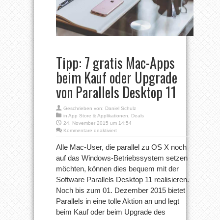
Tipp: 7 gratis Mac-Apps
beim Kauf oder Upgrade
von Parallels Desktop 11
Geschrieben von:
Daniel Schulz
in
App Store & Applikationen
,
Deals
24. November 2015 um 14:54
für
Kommentare deaktiviert
Tipp:
7
Alle Mac-User, die parallel zu OS X noch
gratis
auf das Windows-Betriebssystem setzen
Mac-
Apps
möchten, können dies bequem mit der
beim
Software Parallels Desktop 11 realisieren.
Kauf
oder
Noch bis zum 01. Dezember 2015 bietet
Upgrade
von
Parallels in eine tolle Aktion an und legt
Parallels
beim Kauf oder beim Upgrade des
Desktop
11