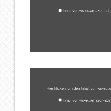
anzeigen
Inhalt von ws-eu.amazon-ad
Inhalt
von
ws-
eu.amazon-
adsystem.com
Hier klicken, um den Inhalt von ws-e
anzeigen
Inhalt von ws-eu.amazon-ad