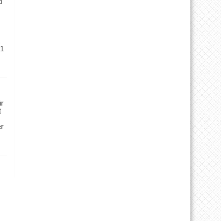
d
 1
ür
t
er