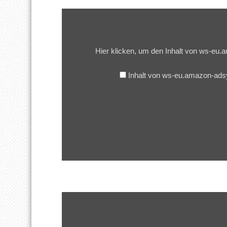
Inhalt
von
ws-
eu.amazon-
adsystem.com
Hier klicken, um den Inhalt von ws-e
anzeigen
Inhalt von ws-eu.amazon-ad
Inhalt
von
ws-
eu.amazon-