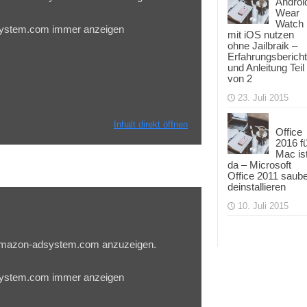
Androi
Wear
Watch
system.com immer anzeigen
mit iOS nutzen
ohne Jailbraik –
Erfahrungsbericht
und Anleitung Teil
von 2
23. Juli 2015
Inhalt direkt öffnen
Office
2016 f
Mac is
da – Microsoft
Office 2011 saub
deinstallieren
10. Juli 2015
u.amazon-adsystem.com anzuzeigen.
system.com immer anzeigen