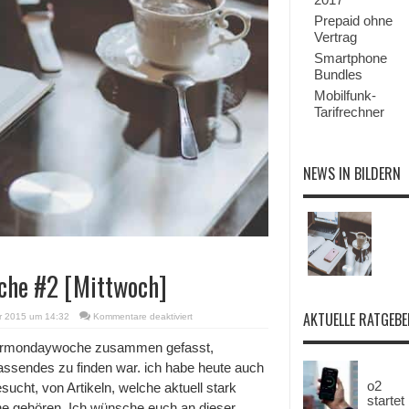
Prepaid ohne
Vertrag
Smartphone
Bundles
Mobilfunk-
Tarifrechner
NEWS IN BILDERN
che #2 [Mittwoch]
AKTUELLE RATGEBE
für
r 2015 um 14:32
Kommentare deaktiviert
Topdeals
der
ybermondaywoche zusammen gefasst,
Cyber
ssendes zu finden war. ich habe heute auch
Monday-
Woche
o2
ucht, von Artikeln, welche aktuell stark
#2
startet
he gehören. Ich wünsche euch an dieser
[Mittwoch]