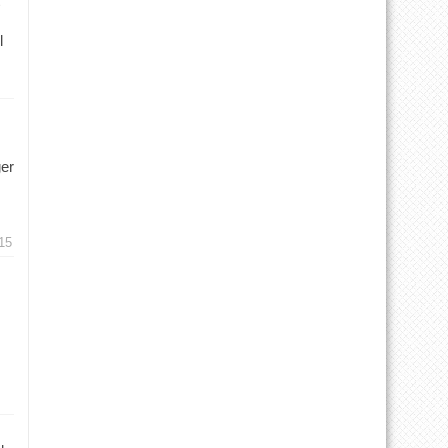
l
ger
15