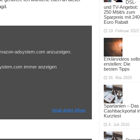
DSL-
agd.
und TV-Angebot:
250 Mbit/s zum
Sparpreis mit 240
Euro Rabatt
19. Februar 2022
u.amazon-adsystem.com anzuzeigen.
Erklärvideos selb
erstellen: Die
system.com immer anzeigen
besten Tipps
26. Mai 2020
Spartanien – Das
Inhalt direkt öffnen
Cashbackportal i
Kurztest
4. Juli 2016