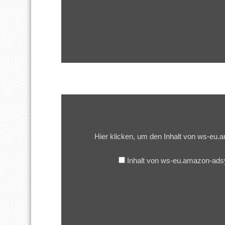
Inhalt
von
ws-
eu.amazon-
adsystem.com
Hier klicken, um den Inhalt von ws-e
anzeigen
Inhalt von ws-eu.amazon-ad