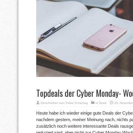
Topdeals der Cyber Monday- Wo
Geschrieben von:
Fabio Scherhag
in
Deals
25. Novembe
Heute habe ich wieder einige gute Deals der C
nachdem gestern, meiner Meinung nach, nichts pa
zusätzlich noch weitere interessante Deals rausges
reduziert sind, aber nicht zur Cyber Monday Woc