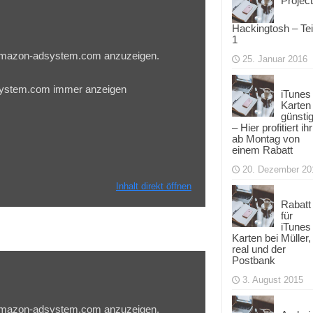
Project
Hackingtosh – Tei
1
u.amazon-adsystem.com anzuzeigen.
25. Januar 2016
system.com immer anzeigen
iTunes
Karten
günsti
– Hier profitiert ihr
ab Montag von
einem Rabatt
20. Dezember 20
Inhalt direkt öffnen
Rabatt
für
iTunes
Karten bei Müller,
real und der
Postbank
3. August 2015
u.amazon-adsystem.com anzuzeigen.