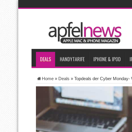
AKTUELLE NACHRICHTEN
Apple testet zwei neue Display-Panels für iPhone-Modelle 20
Apples Smartbrille könnte das nächste große Gesundheits-Ga
Apples vermutete AirPods mit Kameras sollen bereits im Sept
Apple erzielt 49 Prozent des weltweiten Smartphone-Umsatzes 
Tim Cook: Mehr Speicherlieferanten bedeuten nicht zwingend 
DEALS
HANDYTARIFE
IPHONE & IPOD
I
Home
»
Deals
»
Topdeals der Cyber Monday- 