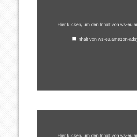
von
ws-
eu.amazon-
adsystem.com
Hier klicken, um den Inhalt von ws-e
anzeigen
Inhalt von ws-eu.amazon-ad
Inhalt
von
ws-
eu.amazon-
adsystem.com
Hier klicken, um den Inhalt von ws-e