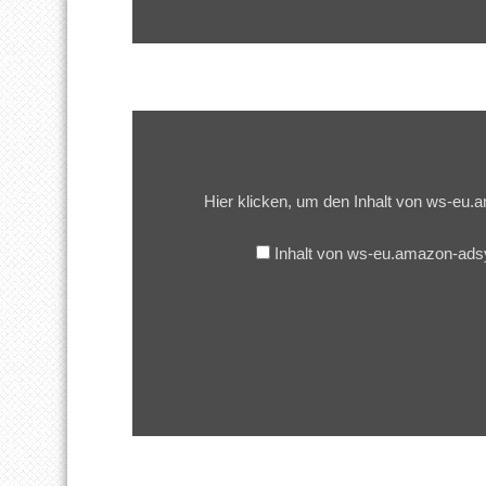
Inhalt
von
ws-
eu.amazon-
adsystem.com
Hier klicken, um den Inhalt von ws-e
anzeigen
Inhalt von ws-eu.amazon-ad