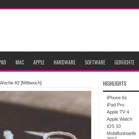
27
iPhone 18 Pro: Diese 3 großen Upgrades bringt das Top-Modell
dget werden
Apple übernimmt Softwarefirma PlasmaSolve
iPhone Air 2 für A
ember erscheinen
Gebrauchte Mac-Systeme: Eine wirtschaftliche und nachhalti
im 2. Quartal
Apple verbucht Rekordzahlen im dritten Quartal 2026
sinkende Preise
PAD
MAC
APPLE
HARDWARE
SOFTWARE
GERÜCHTE
HIGHLIGHTS
Woche #2 [Mittwoch]
iPhone 6s
iPad Pro
Apple TV 4
Apple Watch
iOS 10
Mobilfunktarife
2017