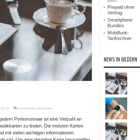
Prepaid ohne
Vertrag
Smartphone
Bundles
Mobilfunk-
Tarifrechner
NEWS IN BILDERN
für
m 11:37
Kommentare deaktiviert
Mac-
kompatible
 jedem Portemonnaie ist eine Vielzahl an
Kartendrucker
astikkarten zu finden. Die meisten Karten
nd mit vielen wichtigen Informationen
druckt. Um eine derartige Karte herzustellen,