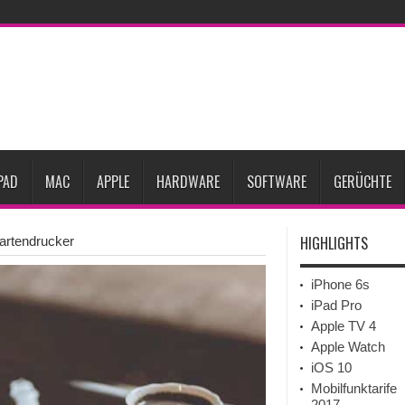
27
iPhone 18 Pro: Diese 3 großen Upgrades bringt das Top-Modell
dget werden
Apple übernimmt Softwarefirma PlasmaSolve
iPhone Air 2 für A
ember erscheinen
Gebrauchte Mac-Systeme: Eine wirtschaftliche und nachhalti
im 2. Quartal
Apple verbucht Rekordzahlen im dritten Quartal 2026
sinkende Preise
PAD
MAC
APPLE
HARDWARE
SOFTWARE
GERÜCHTE
HIGHLIGHTS
artendrucker
iPhone 6s
iPad Pro
Apple TV 4
Apple Watch
iOS 10
Mobilfunktarife
2017