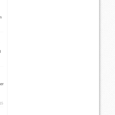
m
l
ger
15