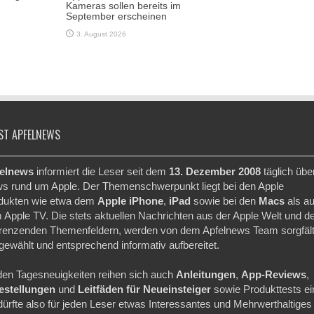
Kameras sollen bereits im
September erscheinen
3. August 2026
ST APFELNEWS
elnews
informiert die Leser seit dem
13. Dezember 2008
täglich übe
s rund um Apple. Der Themenschwerpunkt liegt bei den Apple
dukten wie etwa dem
Apple iPhone
,
iPad
sowie bei den
Macs
als a
 Apple TV. Die stets aktuellen Nachrichten aus der Apple Welt und d
renzenden Themenfeldern, werden von dem Apfelnews Team sorgfält
gewählt und entsprechend informativ aufbereitet.
den Tagesneuigkeiten reihen sich auch
Anleitungen
,
App-Reviews
,
festellungen
und
Leitfäden für Neueinsteiger
sowie Produkttests ei
dürfte also für jeden Leser etwas Interessantes und Mehrwerthaltiges