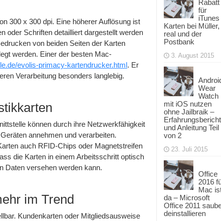
Rabatt
für
iTunes
on 300 x 300 dpi. Eine höherer Auflösung ist
Karten bei Müller,
 oder Schriften detailliert dargestellt werden
real und der
Postbank
n Bedrucken von beiden Seiten der Karten
egt werden. Einer der besten Mac-
3. August 2015
ble.de/evolis-primacy-kartendrucker.html
. Er
beren Verarbeitung besonders langlebig.
Androi
Wear
Watch
mit iOS nutzen
stikkarten
ohne Jailbraik –
Erfahrungsbericht
ittstelle können durch ihre Netzwerkfähigkeit
und Anleitung Teil
n Geräten annehmen und verarbeiten.
von 2
 Karten auch RFID-Chips oder Magnetstreifen
23. Juli 2015
ass die Karten in einem Arbeitsschritt optisch
en Daten versehen werden kann.
Office
2016 f
Mac is
mehr im Trend
da – Microsoft
Office 2011 saub
deinstallieren
ellbar. Kundenkarten oder Mitgliedsausweise