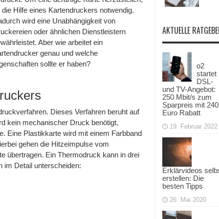
t die Hilfe eines Kartendruckers notwendig.
durch wird eine Unabhängigkeit von
AKTUELLE RATGEBE
uckereien oder ähnlichen Dienstleistern
währleistet. Aber wie arbeitet ein
rtendrucker genau und welche
genschaften sollte er haben?
o2
startet
DSL-
und TV-Angebot:
ruckers
250 Mbit/s zum
Sparpreis mit 240
druckverfahren. Dieses Verfahren beruht auf
Euro Rabatt
ird kein mechanischer Druck benötigt,
19. Februar 2022
. Eine Plastikkarte wird mit einem Farbband
ierbei gehen die Hitzeimpulse vom
rte übertragen. Ein Thermodruck kann in drei
h im Detail unterscheiden:
Erklärvideos selb
erstellen: Die
besten Tipps
26. Mai 2020