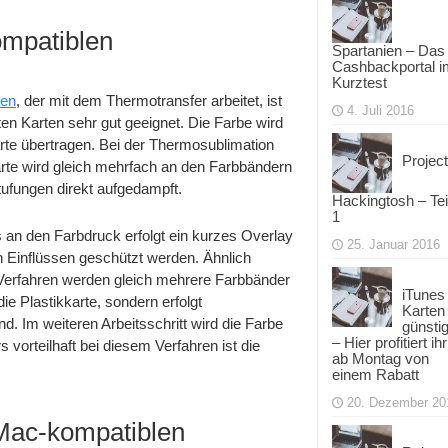
mpatiblen
Spartanien – Das
Cashbackportal i
Kurztest
ten
, der mit dem Thermotransfer arbeitet, ist
4. Juli 2016
ten Karten sehr gut geeignet. Die Farbe wird
rte übertragen. Bei der Thermosublimation
Project
arte wird gleich mehrfach an den Farbbändern
tufungen direkt aufgedampft.
Hackingtosh – Tei
1
s an den Farbdruck erfolgt ein kurzes Overlay
25. Januar 2016
n Einflüssen geschützt werden. Ähnlich
s Verfahren werden gleich mehrere Farbbänder
iTunes
die Plastikkarte, sondern erfolgt
Karten
d. Im weiteren Arbeitsschritt wird die Farbe
günsti
– Hier profitiert ihr
vorteilhaft bei diesem Verfahren ist die
ab Montag von
einem Rabatt
20. Dezember 20
 Mac-kompatiblen