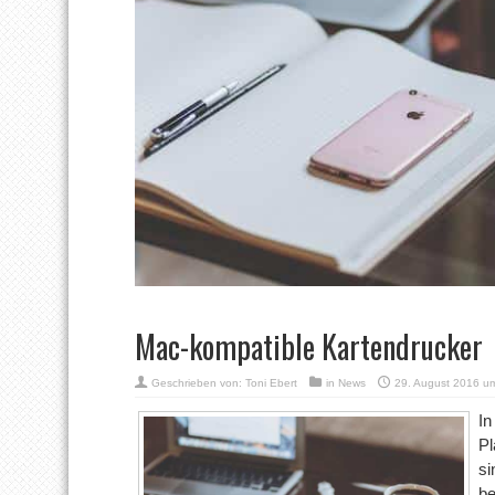
Mac-kompatible Kartendrucker
Geschrieben von:
Toni Ebert
in
News
29. August 2016 u
In
Pl
si
be