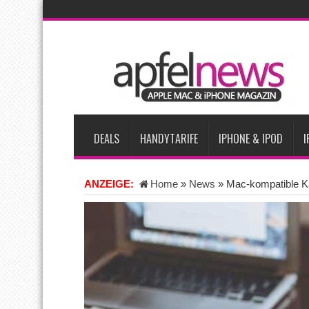
AKTUELLE NACHRICHTEN
Apple testet zwei neue Display-Panels für iPhone-Modelle 20
Apples Smartbrille könnte das nächste große Gesundheits-Ga
Apples vermutete AirPods mit Kameras sollen bereits im Sept
Apple erzielt 49 Prozent des weltweiten Smartphone-Umsatzes 
Tim Cook: Mehr Speicherlieferanten bedeuten nicht zwingend 
DEALS
HANDYTARIFE
IPHONE & IPOD
I
ANZEIGE:
Home
»
News
»
Mac-kompatible K