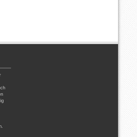
r
uch
en
ig
n.