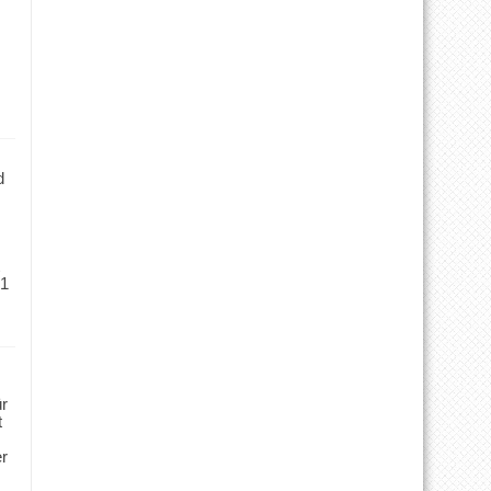
d
 1
ür
t
er