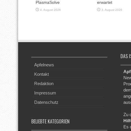
PlasmaSolve
erwartet
4. August 2026
3. August 2026
DAS I
Apfelnews
Apf
Kontakt
New
Redaktion
Pro
dem
Impressum
ang
Datenschutz
aus
Zu 
BELIEBTE KATEGORIEN
Hil
Es 