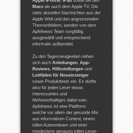
Apple iPhone
,
iPad
sowie bei den
Macs
als auch dem Apple TV. Die
stets aktuellen Nachrichten aus der
Apple Welt und den angrenzenden
Themenfeldern, werden von dem
Apfelnews Team sorgfältig
ausgewählt und entsprechend
informativ aufbereitet.
Zu den Tagesneuigkeiten reihen
sich auch
Anleitungen
,
App-
Reviews
,
Hilfestellungen
und
Leitfäden für Neueinsteiger
sowie Produkttests ein. Es dürfte
also für jeden Leser etwas
Interessantes und
Mehrwerthaltiges dabei sein.
Apfelnews ist eine Plattform
welche vor allem der gesunde Mix
aus informativen Content, einem
tollen Autorenteam und einer
mindestens genauso tollen Leser-