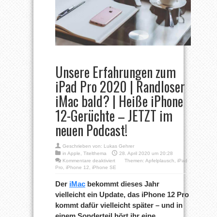
Unsere Erfahrungen zum
iPad Pro 2020 | Randloser
iMac bald? | Heiße iPhone
12-Gerüchte – JETZT im
neuen Podcast!
Geschrieben von:
Lukas Gehrer
in
Apple
,
Titelthema
28. April 2020 um 20:28
für
Kommentare deaktiviert
Themen:
Apfelplausch
,
iPad
Unsere
Pro
,
iPhone 12
,
iPhone SE
Erfahrungen
zum
Der
iMac
bekommt dieses Jahr
iPad
vielleicht ein Update, das iPhone 12 Pro
Pro
2020
kommt dafür vielleicht später – und in
|
einem Sonderteil hört ihr eine
Randloser