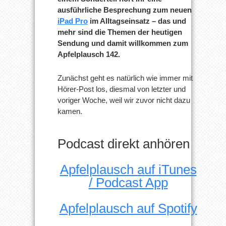
iMac
ausführliche Besprechung zum neuen
bald?
| Heiße
iPad Pro
im Alltagseinsatz – das und
iPhone
mehr sind die Themen der heutigen
12-
Gerüchte
Sendung und damit willkommen zum
–
Apfelplausch 142.
JETZT
im
neuen
Podcast!
Zunächst geht es natürlich wie immer mit
Hörer-Post los, diesmal von letzter und
voriger Woche, weil wir zuvor nicht dazu
kamen.
Podcast direkt anhören
Apfelplausch auf iTunes
/ Podcast App
Apfelplausch auf Spotify