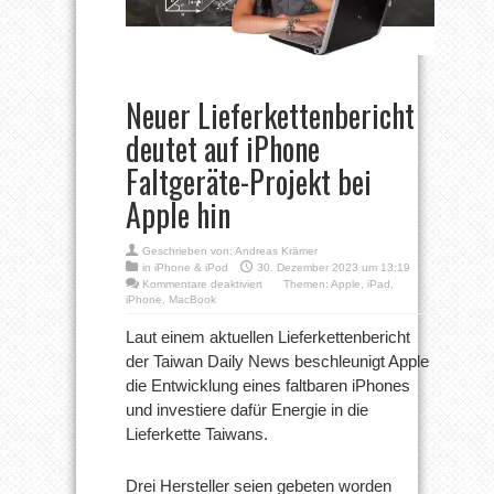
Neuer Lieferkettenbericht
deutet auf iPhone
Faltgeräte-Projekt bei
Apple hin
Geschrieben von:
Andreas Krämer
in
iPhone & iPod
30. Dezember 2023 um 13:19
für
Kommentare deaktiviert
Themen:
Apple
,
iPad
,
Neuer
iPhone
,
MacBook
Lieferkettenbericht
deutet
Laut einem aktuellen Lieferkettenbericht
auf
der Taiwan Daily News beschleunigt Apple
iPhone
Faltgeräte-
die Entwicklung eines faltbaren iPhones
Projekt
und investiere dafür Energie in die
bei
Apple
Lieferkette Taiwans.
hin
Drei Hersteller seien gebeten worden