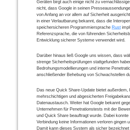
Geräten birgt auch einige nicht zu vernachlässig
nicht, dass Google in seinen Presseaussendungen
von Anfang an vor allem auf Sicherheit ausgeric
in einer Verlautbarung bekannt, dass die Interopera
speichersicheren Programmiersprache
Rust
impl
Referenzsprache, die von führenden Sicherheits
Entwicklung sicherer Systeme verwendet wird.
Darüber hinaus ließ Google uns wissen, dass w
strenge Sicherheitsprüfungen stattgefunden haben
Bedrohungsmodellierungen und interne Penetratio
anschließender Behebung von Schwachstellen du
Das neue Quick Share-Update bietet außerdem, l
mehrschichtigen und abgesicherten Freigabekana
Datenaustausch. Weiter hat Google bekannt geg
Unternehmen für Penetrationstests mit der Bewert
und Quick Share beauftragt wurde. Dabei konnte N
Verbindung keine Informationen verloren gingen u
Damit kann dieses System als sicher bezeichnet