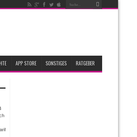
fügbar
ent steigen
ese 3 großen Upgrades bringt das Top-Modell
 2 für Anfang 2027 erwartet
HTE
APP STORE
SONSTIGES
RATGEBER
4
ch
arife