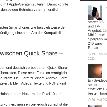
AirDrop
op mit Apple-Geräten zu teilen. Damit könnte
o
den beiden Betriebssystemen endlich
startet DSL-
und TV-
uesten Smartphones wie beispielsweise dem
Angebot: 25
ündigung eine neue Ära der Kompatibilität
Mbit/s zum
Sparpreis m
240 Euro
Rabatt
wischen Quick Share +
19. Februa
2022
uen und deutlich verbesserten Quick Share-
übertroffen. Diese neue Funktion ermöglicht
on Ihrem iOS-Gerät zu einem Android-Gerät
Erklärvideo
teien, Bilder, Videos, Texte und PDFs, und
selbst
erstellen: Di
besten Tipp
unktion nur den Nutzern des Pixel 10 zur
26. Mai 20
 können, müssen Sie jedoch zunächst die