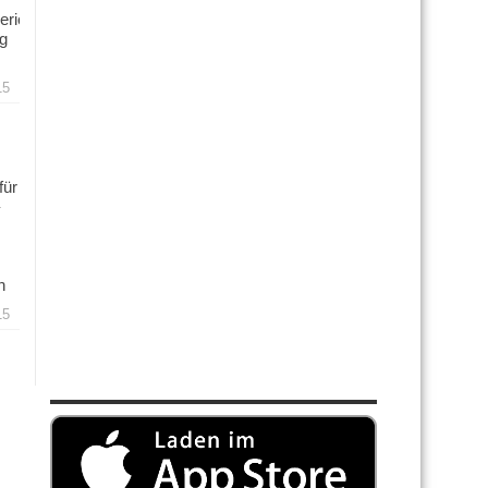
ericht
ng
15
für
n
15