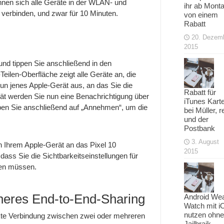
nnen sich alle Geräte in der WLAN- und
ihr ab Mont
verbinden, und zwar für 10 Minuten.
von einem
Rabatt
20. Dezem
2015
und tippen Sie anschließend in den
-Teilen-Oberfläche zeigt alle Geräte an, die
nun jenes Apple-Gerät aus, an das Sie die
Rabatt für
t werden Sie nun eine Benachrichtigung über
iTunes Kart
pen Sie anschließend auf „Annehmen“, um die
bei Müller, r
und der
Postbank
3. August
n Ihrem Apple-Gerät an das Pixel 10
2015
dass Sie die Sichtbarkeitseinstellungen für
egen müssen.
cheres End-to-End-Sharing
Android We
Watch mit i
nutzen ohne
rekte Verbindung zwischen zwei oder mehreren
Jailbraik –