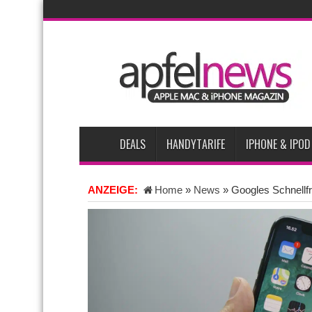
AKTUELLE NACHRICHTEN
Bericht: iPad-Lieferungen im 2. Quartal 2026 um 7,5 P
Vom iPad-Design zum eigenen T-Shirt: Checkliste für A
iPadOS 27 spendiert iPad zwei neue Funktionen
App
Apples Smartbrille könnte das nächste große Gesundh
DEALS
HANDYTARIFE
IPHONE & IPOD
ANZEIGE:
Home
»
News
»
Googles Schnellfr