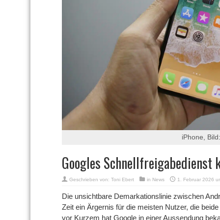
iPhone, Bild
Googles Schnellfreigabedienst 
Geschrieben von:
Toni Ebert
in
News
1. Februar 2026 u
Die unsichtbare Demarkationslinie zwischen And
Zeit ein Ärgernis für die meisten Nutzer, die bei
vor Kurzem hat Google in einer Aussendung beka