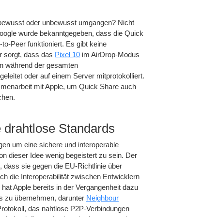
ewusst oder unbewusst umgangen? Nicht
n Google wurde bekanntgegeben, dass die Quick
to-Peer funktioniert. Es gibt keine
r sorgt, dass das
Pixel 10
im AirDrop-Modus
den während der gesamten
leitet oder auf einem Server mitprotokolliert.
ammenarbeit mit Apple, um Quick Share auch
chen.
e drahtlose Standards
n um eine sichere und interoperable
von dieser Idee wenig begeistert zu sein. Der
 dass sie gegen die EU-Richtlinie über
ich die Interoperabilität zwischen Entwicklern
at Apple bereits in der Vergangenheit dazu
s zu übernehmen, darunter
Neighbour
Protokoll, das nahtlose P2P-Verbindungen