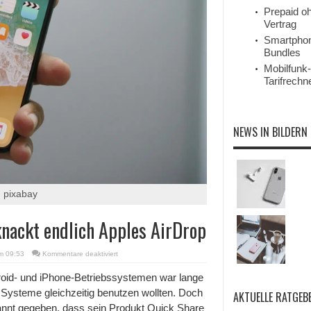
Prepaid o
Vertrag
Smartpho
Bundles
Mobilfunk-
Tarifrechn
NEWS IN BILDERN
: pixabay
knackt endlich Apples AirDrop
für
m 09:53
Kommentare deaktiviert
Googles
Schnellfreigabedienst
roid- und iPhone-Betriebssystemen war lange
knackt
de Systeme gleichzeitig benutzen wollten. Doch
AKTUELLE RATGEB
endlich
Apples
nnt gegeben, dass sein Produkt Quick Share