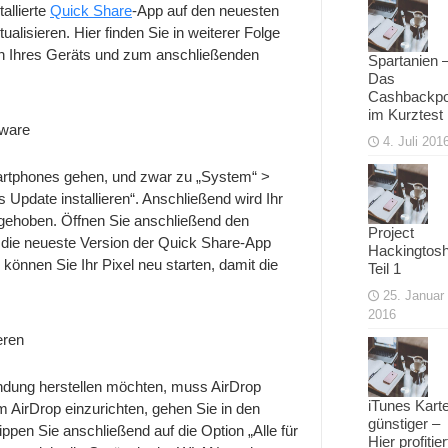
allierte
Quick Share
-App auf den neuesten
ualisieren. Hier finden Sie in weiterer Folge
eren Ihres Geräts und zum anschließenden
Spartanien 
Das
Cashbackpo
im Kurztest
tware
4. Juli 201
martphones gehen, und zwar zu „System“ >
 Update installieren“. Anschließend wird Ihr
n gehoben. Öffnen Sie anschließend den
Project
 die neueste Version der Quick Share-App
Hackingtosh
l, können Sie Ihr Pixel neu starten, damit die
Teil 1
25. Januar
2016
eren
indung herstellen möchten, muss AirDrop
iTunes Kart
Um AirDrop einzurichten, gehen Sie in den
günstiger –
ippen Sie anschließend auf die Option „Alle für
Hier profitier