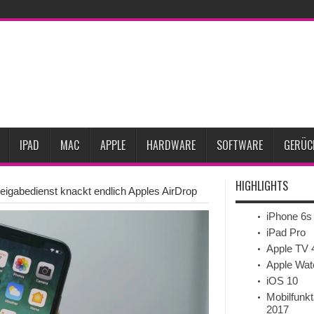
rozent gesunken
iPhone 18 Pro zum Marktstart möglicherweise nur begrenzt ver
pple-Kreative
iPhone Ultra lässt Verkauf faltbarer Smartphones 2026 um 20 Proz
le testet zwei neue Display-Panels für iPhone-Modelle 2027
iPhone 18 Pro: Di
eits-Gadget werden
Apple übernimmt Softwarefirma PlasmaSolve
iPhone Air
IPAD
MAC
APPLE
HARDWARE
SOFTWARE
GERÜC
HIGHLIGHTS
eigabedienst knackt endlich Apples AirDrop
iPhone 6s
iPad Pro
Apple TV 
Apple Wat
iOS 10
Mobilfunkt
2017