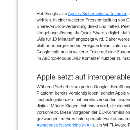
Hat Google also
Apples Sicherheitsmaßnahmen
b
wirklich. In einer weiteren Pressemitteilung vo
Share-AirDrop-Verbindung direkt und mittels Peer-
Umgehungslösung, da Quick Share lediglich dafü
„Alle für 10 Minuten“ angezeigt wird. Daher wer
plattformübergreifenden Freigabe keine Daten umge
Google hofft nun in weiterer Folge auf eine Zus
im AirDrop-Modus „Nur Kontakte“ nutzbar zu ma
Apple setzt auf interoperabl
Während Sicherheitsexperten Googles Bemühunge
Plattform bereits vorsichtig loben, scheint Apple 
Technologiekonzern hat bereits verkünden lassen,
digitale Märkte Klagen einbringen wird, die eigentl
vorschreibt. Diese Vorgaben der EU-Kommission h
gezwungen, mehrere interoperable Funkstandard
Awareness Networking (NAN)
, ein Wi-Fi-Aware-