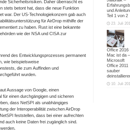
ende Sicherheitsrisiken. Daher überrascht es
Erfahrungsb
 stets betont hat, dass die neue Funktion
und Anleitu
htet war. Der US-Technologiekonzern gab auch
Teil 1 von 2
bilitätsunterstützung für AirDrop mithilfe der
23. Juli 20
ementiert zu haben. Rust ist eine bekannte
behörden wie der NSA und CISA zur
Office 2016 
Mac ist da –
ährend des Entwicklungsprozesses permanent
Microsoft
, wie beispielsweise
Office 2011
nstests, die zum Auffinden und
sauber
rchgeführt wurden.
deinstalliere
10. Juli 20
aut Aussage von Google, einen
l für einen durchgängigen und sicheren
eben, dass NetSPI als unabhängiges
ung der Interoperabilität zwischen AirDrop
etSPI feststellen, dass bei einer aufrechten
nd auch keine Daten frei zugänglich sind.
 werden.