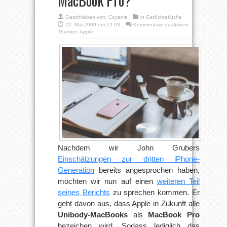
MacBook Pro?
Geschrieben von:
Coyanis
in
Gerüchteküche
für
22. Mai 2009 um 12:03
Kommentare deaktiviert
Heißen
Themen:
Apple
alle
Unibody-
MacBooks
in
Zukunft
MacBook
Pro?
Nachdem wir John Grubers
Einschätzungen zur dritten iPhone-
Generation
bereits angesprochen haben,
möchten wir nun auf einen
weiteren Teil
seines Berichts
zu sprechen kommen. Er
geht davon aus, dass Apple in Zukunft alle
Unibody-MacBooks
als
MacBook Pro
bezeichen wird. Sodass lediglich das