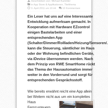
Geschrieben von:
Michael Kammler
in
App Store & Applikationen
,
Titelthema
3. April 2011 um 10:44
10 Kommentare
Ein Leser hat uns auf eine Interessante
Entwicklung aufmerksam gemacht. In
Kooperation mit Hardware EZcontrol
einigen Bastelarbeiten und einer
entsprechenden App
(Schalter/Dimmer/Rollladen/Heizung/Sensoren/.
kann die Steuerung, sämtlicher im Haus
oder der Wohnung befindlichen Geräte,
via iDevice übernommen werden. Nach
dem Prinzip von RWE SmartHome rückt
das Thema der Hausautomation immer
weiter in den Vorderrund und sorgt für
entsprechenden Gesprächsstoff.
Wie bereits erwähnt reicht eine App allein
bei Weitem nicht aus um ein
komplettes
Haus
Fernzusteuern.