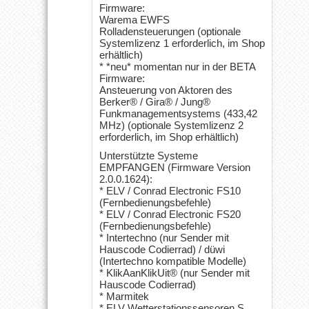
Firmware:
Warema EWFS
Rolladensteuerungen (optionale
Systemlizenz 1 erforderlich, im Shop
erhältlich)
* *neu* momentan nur in der BETA
Firmware:
Ansteuerung von Aktoren des
Berker® / Gira® / Jung®
Funkmanagementsystems (433,42
MHz) (optionale Systemlizenz 2
erforderlich, im Shop erhältlich)
Unterstützte Systeme
EMPFANGEN (Firmware Version
2.0.0.1624):
* ELV / Conrad Electronic FS10
(Fernbedienungsbefehle)
* ELV / Conrad Electronic FS20
(Fernbedienungsbefehle)
* Intertechno (nur Sender mit
Hauscode Codierrad) / düwi
(Intertechno kompatible Modelle)
* KlikAanKlikUit® (nur Sender mit
Hauscode Codierrad)
* Marmitek
* ELV Wetterstationssensoren S