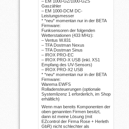
– EM 1000-GZ/1000-GZS
Gaszähler
– EM 1000-DCM DC-
Leistungsmesser
* *neu* momentan nur in der BETA
Firmware:
Funksensoren der folgenden
Wetterstationen (433 MHz):
– Ventus W.831
– TFA Dostman Nexus
– TFA Dostman Sinus
– IROX PRO-EC
– IROX PRO-X USB (inkl. XS1
Empfang des UV-Sensors)
– IROX PRO-X2 USB
* *neu* momentan nur in der BETA
Firmware:
Warema EWFS
Rolladensteuerungen (optionale
Systemlizenz 1 erforderlich, im Shop
erhältlich)
Wenn man bereits Komponenten der
oben genannten Firmen besitzt,
dann ist meine Lösung (mit
EZcontrol der Firma Rose + Herleth
GbR) nicht schlechter als