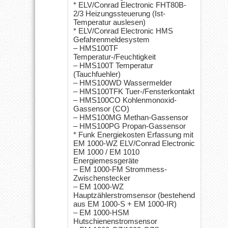
* ELV/Conrad Electronic FHT80B-
2/3 Heizungssteuerung (Ist-
Temperatur auslesen)
* ELV/Conrad Electronic HMS
Gefahrenmeldesystem
– HMS100TF
Temperatur-/Feuchtigkeit
– HMS100T Temperatur
(Tauchfuehler)
– HMS100WD Wassermelder
– HMS100TFK Tuer-/Fensterkontakt
– HMS100CO Kohlenmonoxid-
Gassensor (CO)
– HMS100MG Methan-Gassensor
– HMS100PG Propan-Gassensor
* Funk Energiekosten Erfassung mit
EM 1000-WZ ELV/Conrad Electronic
EM 1000 / EM 1010
Energiemessgeräte
– EM 1000-FM Strommess-
Zwischenstecker
– EM 1000-WZ
Hauptzählerstromsensor (bestehend
aus EM 1000-S + EM 1000-IR)
– EM 1000-HSM
Hutschienenstromsensor