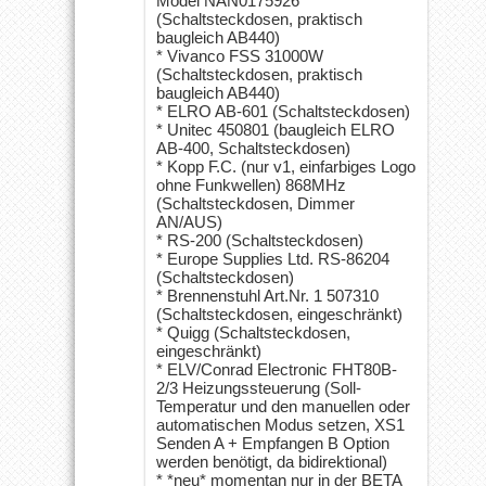
Model NAN0175926
(Schaltsteckdosen, praktisch
baugleich AB440)
* Vivanco FSS 31000W
(Schaltsteckdosen, praktisch
baugleich AB440)
* ELRO AB-601 (Schaltsteckdosen)
* Unitec 450801 (baugleich ELRO
AB-400, Schaltsteckdosen)
* Kopp F.C. (nur v1, einfarbiges Logo
ohne Funkwellen) 868MHz
(Schaltsteckdosen, Dimmer
AN/AUS)
* RS-200 (Schaltsteckdosen)
* Europe Supplies Ltd. RS-86204
(Schaltsteckdosen)
* Brennenstuhl Art.Nr. 1 507310
(Schaltsteckdosen, eingeschränkt)
* Quigg (Schaltsteckdosen,
eingeschränkt)
* ELV/Conrad Electronic FHT80B-
2/3 Heizungssteuerung (Soll-
Temperatur und den manuellen oder
automatischen Modus setzen, XS1
Senden A + Empfangen B Option
werden benötigt, da bidirektional)
* *neu* momentan nur in der BETA