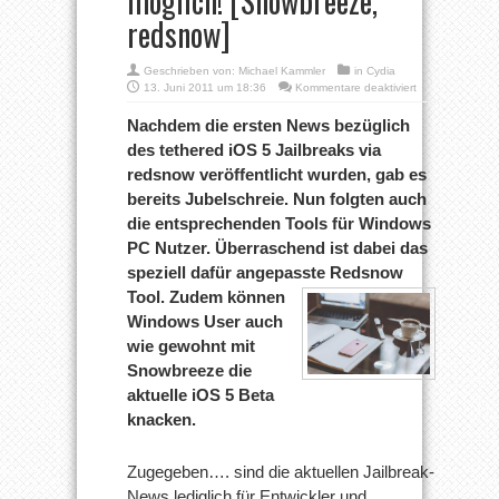
möglich! [Snowbreeze,
redsnow]
Geschrieben von:
Michael Kammler
in
Cydia
für
13. Juni 2011 um 18:36
Kommentare deaktiviert
iOS
5
Nachdem die ersten News bezüglich
Jailbreak
des tethered iOS 5 Jailbreaks via
für
Windows
redsnow veröffentlicht wurden, gab es
User
bereits Jubelschreie. Nun folgten auch
ebenfalls
möglich!
die entsprechenden Tools für Windows
[Snowbreeze,
redsnow]
PC Nutzer. Überraschend ist dabei das
speziell dafür angepasste Redsnow
Tool. Zudem können
Windows User auch
wie gewohnt mit
Snowbreeze die
aktuelle iOS 5 Beta
knacken.
Zugegeben…. sind die aktuellen Jailbreak-
News lediglich für Entwickler und