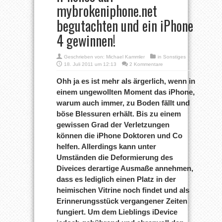
mybrokeniphone.net
begutachten und ein iPhone
4 gewinnen!
Geschrieben von:
Michael Kammler
in
Sonstiges
18. Juli 2011 um 12:13
2 Kommentare
Ohh ja es ist mehr als ärgerlich, wenn in
einem ungewollten Moment das iPhone,
warum auch immer, zu Boden fällt und
böse Blessuren erhält. Bis zu einem
gewissen Grad der Verletzungen
können die iPhone Doktoren und Co
helfen. Allerdings kann unter
Umständen die Deformierung des
Diveices derartige Ausmaße annehmen,
dass es lediglich einen Platz in der
heimischen Vitrine noch findet und als
Erinnerungsstück vergangener Zeiten
fungiert. Um dem Lieblings iDevice