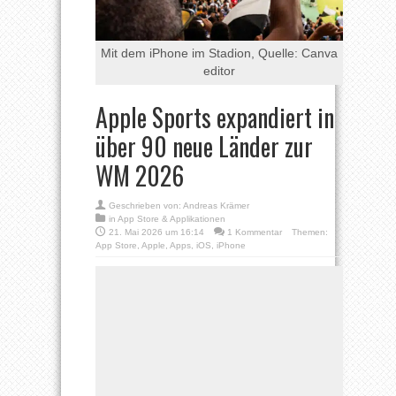
Mit dem iPhone im Stadion, Quelle: Canva
editor
Apple Sports expandiert in
über 90 neue Länder zur
WM 2026
Geschrieben von:
Andreas Krämer
in
App Store & Applikationen
21. Mai 2026 um 16:14
1 Kommentar
Themen:
App Store
,
Apple
,
Apps
,
iOS
,
iPhone