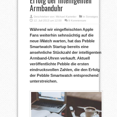
Erfolg der intelligenten
Armbanduhr
Geschrieben von:
Michael Kammler
in
Sonstiges
12. Juli 2013 um 12:00
9 Kommentare
Während wir eingefleischten Apple
Fans weiterhin sehnsüchtig auf die
neue iWatch warten, hat das Pebble
Smartwatch Startup bereits eine
ansehnliche Stückzahl der intelligenten
Armband-Uhren verkauft. Aktuell
veröffentlichte Pebble die ersten
eindrucksvollen Zahlen, die den Erfolg
der Pebble Smartwatch entsprechend
unterstreichen.