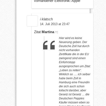
vorhandener Elektronik: Apple
i klatsch
14. Juli 2013 at 23:47
Zitat
Martina
↑
:
Hier wird es keine
Neuerung geben. Der
Deutsche Zoll hat durch
nicht vorhanden
Zertifikate die in der EU
zwingend sind einen
Einfuhrstopp
ausgesprochen um Zitat:
„Leben zu retten“.
Wirklich so …. ich selber
habe beim Zoll in
Hamburg eine Freundin
die sich auch schon
totlacht darüber, aber
Gesetz ist Gesetz … die
Deutschen Pepples
Käufer müssen eben so