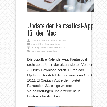
Update der Fantastical-App
für den Mac
Geschrieben von:
Daniel Schulz
in
App Store & Applikationen
25. September 2015 um 08:14
für
Kommentare deaktiviert
Update
der
Die populäre Kalender-App Fantastical
Fantastical-
steht ab sofort in der aktualisierten Version
App
für
2.1 zum Download bereit. Durch das
den
Update unterstützt die Software nun OS X
Mac
10.11 El Capitan. Außerdem bietet
Fantastical 2.1 einige weitere
Verbesserungen und diverse neue
Features für die User.