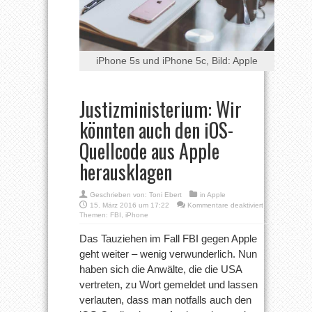
iPhone 5s und iPhone 5c, Bild: Apple
Justizministerium: Wir
könnten auch den iOS-
Quellcode aus Apple
herausklagen
Geschrieben von:
Toni Ebert
in
Apple
für
15. März 2016 um 17:22
Kommentare deaktiviert
Justizministeri
Themen:
FBI
,
iPhone
Wir
könnten
Das Tauziehen im Fall FBI gegen Apple
auch
geht weiter – wenig verwunderlich. Nun
den
iOS-
haben sich die Anwälte, die die USA
Quellcode
vertreten, zu Wort gemeldet und lassen
aus
Apple
verlauten, dass man notfalls auch den
herausklagen