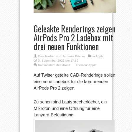
Geleakte Renderings zeigen
AirPods Pro 2 Ladebox mit
drei neuen Funktionen
Geschrieben von:
Andreas Krämer
in
Apple
5. September 2022 um 17:36
für
Kommentare deaktiviert
Themen:
Apple
Geleakte
Renderings
Auf Twitter geteilte CAD-Renderings sollen
zeigen
eine neue Ladebox für die kommenden
AirPods
Pro
AirPods Pro 2 zeigen.
2
Ladebox
mit
Zu sehen sind Lautsprecherlöcher, ein
drei
neuen
Mikrofon und eine Öffnung für eine
Funktionen
Lanyard-Befestigung.