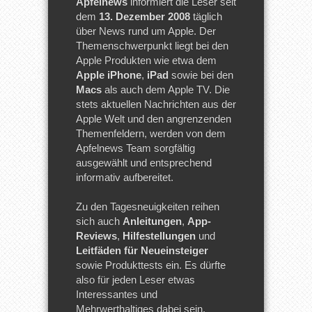
Apfelnews
informiert die Leser seit
dem
13. Dezember 2008
täglich
über News rund um Apple. Der
Themenschwerpunkt liegt bei den
Apple Produkten wie etwa dem
Apple iPhone
,
iPad
sowie bei den
Macs
als auch dem Apple TV. Die
stets aktuellen Nachrichten aus der
Apple Welt und den angrenzenden
Themenfeldern, werden von dem
Apfelnews Team sorgfältig
ausgewählt und entsprechend
informativ aufbereitet.
Zu den Tagesneuigkeiten reihen
sich auch
Anleitungen
,
App-
Reviews
,
Hilfestellungen
und
Leitfäden für Neueinsteiger
sowie Produkttests ein. Es dürfte
also für jeden Leser etwas
Interessantes und
Mehrwerthaltiges dabei sein.