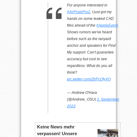
For anyone interested in
#AirPodsPro2
, I just got my
hands on some leaked CAD
files ahead of the
#AppleEvent
.
Shows rumors we've heard
before such as the lanyard
anchor and speakers for Find
My support. Can't guarantee
accuracy but cool to see
regardless. What do you all
think?
pic.twitter.com/ZtrPcOfyVQ
— Andrew O'Hara
(@Andrew_OSU)
2. September
2022
Keine News mehr
verpassen! Unsere