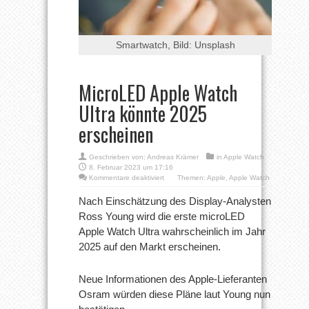
Smartwatch, Bild: Unsplash
MicroLED Apple Watch
Ultra könnte 2025
erscheinen
Geschrieben von:
Andreas Krämer
in
Apple Watch
8. Februar 2023 um 17:16
für
Kommentare deaktiviert
Themen:
Apple
,
Apple Watch
MicroLED
Apple
Nach Einschätzung des Display-Analysten
Watch
Ross Young wird die erste microLED
Ultra
könnte
Apple Watch Ultra wahrscheinlich im Jahr
2025
2025 auf den Markt erscheinen.
erscheinen
Neue Informationen des Apple-Lieferanten
Osram würden diese Pläne laut Young nun