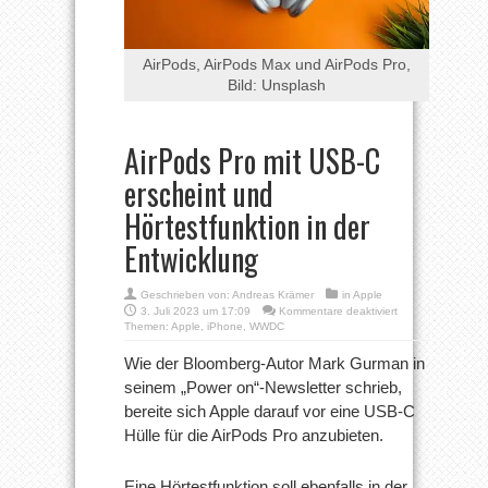
AirPods, AirPods Max und AirPods Pro,
Bild: Unsplash
AirPods Pro mit USB-C
erscheint und
Hörtestfunktion in der
Entwicklung
Geschrieben von:
Andreas Krämer
in
Apple
für
3. Juli 2023 um 17:09
Kommentare deaktiviert
AirPods
Themen:
Apple
,
iPhone
,
WWDC
Pro
mit
Wie der Bloomberg-Autor Mark Gurman in
USB-
seinem „Power on“-Newsletter schrieb,
C
erscheint
bereite sich Apple darauf vor eine USB-C
und
Hülle für die AirPods Pro anzubieten.
Hörtestfunktion
in
der
Entwicklung
Eine Hörtestfunktion soll ebenfalls in der