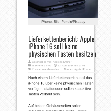
iPhone, Bild: Pexels/Pixabay
Lieferkettenbericht: Apple
iPhone 16 soll keine
physischen Tasten besitzen
Geschrieben von:
Andreas Krämer
in
iPhone & iPod
23. April 2024 um 17:08
für
Kommentare deaktiviert
Themen:
Apple
,
iPhone
Lieferkettenbericht:
Apple
Nach einem Lieferkettenbericht soll das
iPhone
iPhone 16 über keine physischen Tasten
16
soll
verfügen, stattdessen sollen kapazitive
keine
Tasten verbaut sein.
physischen
Tasten
besitzen
Auf beiden Gehäuseseiten sollen