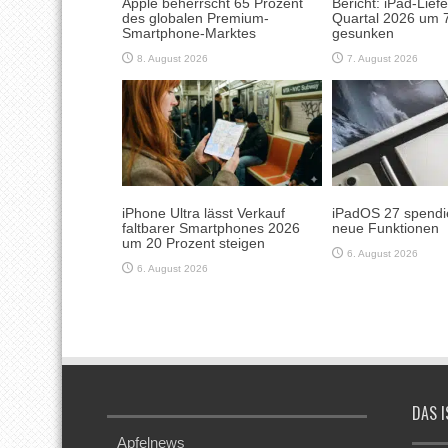
Apple beherrscht 65 Prozent
Bericht: iPad-Lief
des globalen Premium-
Quartal 2026 um 7
Smartphone-Marktes
gesunken
8. August 2026
7. August 2026
iPhone Ultra lässt Verkauf
iPadOS 27 spendie
faltbarer Smartphones 2026
neue Funktionen
um 20 Prozent steigen
6. August 2026
6. August 2026
DAS I
Apfelnews