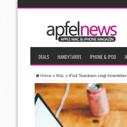
AKTUELLE NACHRICHTEN
Apple beherrscht 65 Prozent des globalen Premium-Smartpho
iPhone 18 Pro zum Marktstart möglicherweise nur begrenzt ve
iPhone Ultra lässt Verkauf faltbarer Smartphones 2026 um 20 
iPhone 18 Pro: Diese 3 großen Upgrades bringt das Top-Model
DEALS
HANDYTARIFE
IPHONE & IPOD
I
Home
»
Mac
»
iFixit Teardown zeigt Innenle