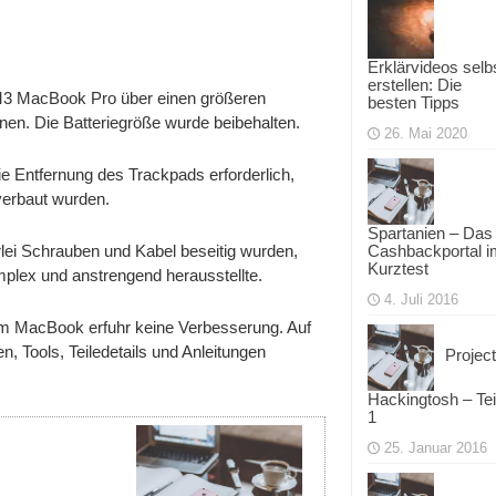
Erklärvideos selb
erstellen: Die
M3 MacBook Pro über einen größeren
besten Tipps
en. Die Batteriegröße wurde beibehalten.
26. Mai 2020
e Entfernung des Trackpads erforderlich,
verbaut wurden.
Spartanien – Das
Cashbackportal i
lei Schrauben und Kabel beseitig wurden,
Kurztest
mplex und anstrengend herausstellte.
4. Juli 2016
m MacBook erfuhr keine Verbesserung. Auf
, Tools, Teiledetails und Anleitungen
Project
Hackingtosh – Tei
1
25. Januar 2016