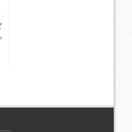
ür
t
er