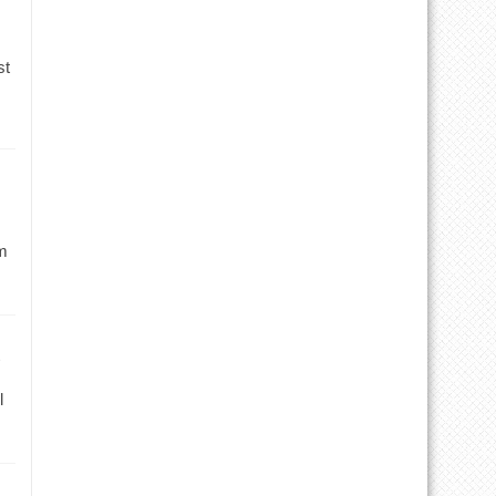
st
m
l