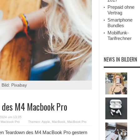
Prepaid ohne
Vertrag
Smartphone
Bundles
Mobilfunk-
Tarifrechner
NEWS IN BILDERN
 Bild: Pixabay
en des M4 Macbook Pro
2024 um 13:35
M4 Macbook Pro
Themen:
Apple
,
MacBook
,
MacBook Pro
be den Teardown des M4 MacBook Pro gestern