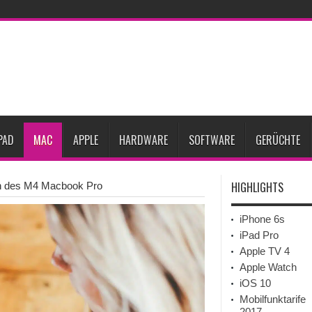
ne-Marktes
Bericht: iPad-Lieferungen im 2. Quartal 2026 um 7,5 Prozent gesun
rfügbar
Vom iPad-Design zum eigenen T-Shirt: Checkliste für Apple-Kreative
Prozent steigen
iPadOS 27 spendiert iPad zwei neue Funktionen
Apple teste
l
Apples Smartbrille könnte das nächste große Gesundheits-Gadget werden
PAD
MAC
APPLE
HARDWARE
SOFTWARE
GERÜCHTE
HIGHLIGHTS
ben des M4 Macbook Pro
iPhone 6s
iPad Pro
Apple TV 4
Apple Watch
iOS 10
Mobilfunktarife
2017