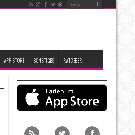
ken
t zwei neue Display-Panels für iPhone-Modelle 2027
Apple übernimmt Softwarefirma PlasmaSolve
APP STORE
SONSTIGES
RATGEBER