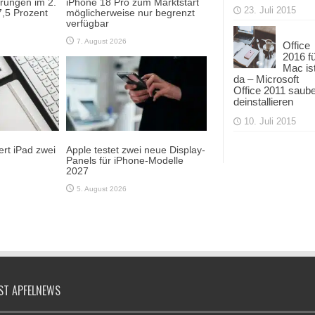
erungen im 2.
iPhone 18 Pro zum Marktstart
23. Juli 2015
,5 Prozent
möglicherweise nur begrenzt
verfügbar
7. August 2026
Office
2016 f
Mac is
da – Microsoft
Office 2011 saub
deinstallieren
10. Juli 2015
rt iPad zwei
Apple testet zwei neue Display-
Panels für iPhone-Modelle
2027
5. August 2026
ST APFELNEWS