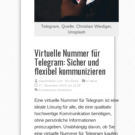
Telegram, Quelle: Christian Wiediger,
Unsplash
Virtuelle Nummer für
Telegram: Sicher und
flexibel kommunizieren
Geschrieben von:
Toni Ebert
in
News
27. November 2024 um 12:28
für
Kommentare deaktiviert
Virtuelle
Nummer
Eine virtuelle Nummer für Telegram ist eine
für
ideale Lösung für alle, die eine qualitativ
Telegram:
Sicher
hochwertige Kommunikation benötigen,
und
ohne persönliche Informationen
flexibel
kommunizieren
preiszugeben. Unabhängig davon, ob Sie
eine virtuelle Nummer für Telegram kaufen