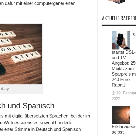
n dafür mit einer computergenerierten
AKTUELLE RATGEB
o
startet DSL-
und TV-
Angebot: 25
Mbit/s zum
Sparpreis m
240 Euro
Rabatt
xabay
19. Februa
2022
sch und Spanisch
 mit digital übersetzten Sprachen, bei der im
d Wellnessdienstes sowohl hunderte
Erklärvideo
erierter Stimme in Deutsch und Spanisch
selbst