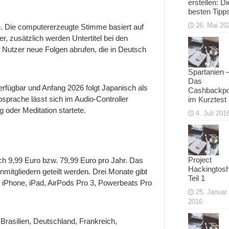
erstellen: Di
besten Tipp
26. Mai 20
e. Die computererzeugte Stimme basiert auf
r, zusätzlich werden Untertitel bei den
 Nutzer neue Folgen abrufen, die in Deutsch
Spartanien 
Das
erfügbar und Anfang 2026 folgt Japanisch als
Cashbackpo
sprache lässt sich im Audio-Controller
im Kurztest
 oder Meditation startete.
4. Juli 201
Project
h 9,99 Euro bzw. 79,99 Euro pro Jahr. Das
Hackingtosh
mitgliedern geteilt werden. Drei Monate gibt
Teil 1
 iPhone, iPad, AirPods Pro 3, Powerbeats Pro
25. Januar
2016
 Brasilien, Deutschland, Frankreich,