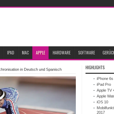
rozent gesunken
iPhone 18 Pro zum Marktstart möglicherweise nur begrenzt ver
pple-Kreative
iPhone Ultra lässt Verkauf faltbarer Smartphones 2026 um 20 Proz
le testet zwei neue Display-Panels für iPhone-Modelle 2027
iPhone 18 Pro: Di
eits-Gadget werden
Apple übernimmt Softwarefirma PlasmaSolve
iPhone Air
IPAD
MAC
APPLE
HARDWARE
SOFTWARE
GERÜC
HIGHLIGHTS
chronisation in Deutsch und Spanisch
iPhone 6s
iPad Pro
Apple TV 
Apple Wat
iOS 10
Mobilfunkt
2017