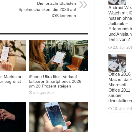
Die fortschrittlichsten
Android We
Spielmechaniken, die 2026 auf
Watch mit i
iOS kommen
nutzen ohne
Jailbraik –
Erfahrungsb
und Anleitu
Teil 1 von 2
23. Juli 20
Office 2016 
m Marktstart
iPhone Ultra lässt Verkauf
Mac ist da –
ur begrenzt
faltbarer Smartphones 2026
Microsoft
um 20 Prozent steigen
Office 2011
6. August 2026
sauber
deinstalliere
10. Juli 20