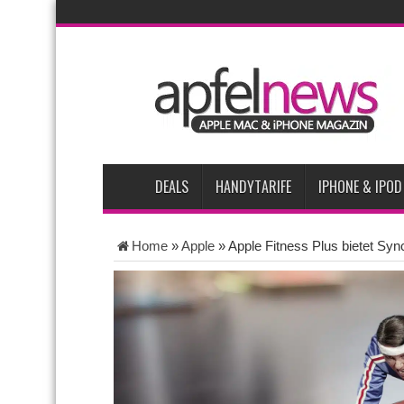
AKTUELLE NACHRICHTEN
Bericht: iPad-Lieferungen im 2. Quartal 2026 um 7,5 P
Vom iPad-Design zum eigenen T-Shirt: Checkliste für A
iPadOS 27 spendiert iPad zwei neue Funktionen
App
Apples Smartbrille könnte das nächste große Gesundh
DEALS
HANDYTARIFE
IPHONE & IPOD
Home
»
Apple
»
Apple Fitness Plus bietet Syn