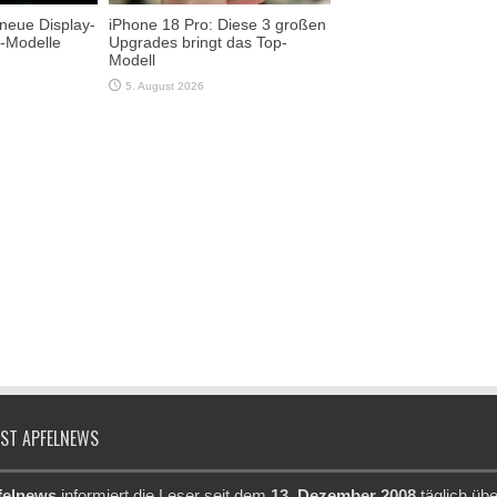
 neue Display-
iPhone 18 Pro: Diese 3 großen
e-Modelle
Upgrades bringt das Top-
Modell
5. August 2026
IST APFELNEWS
felnews
informiert die Leser seit dem
13. Dezember 2008
täglich übe