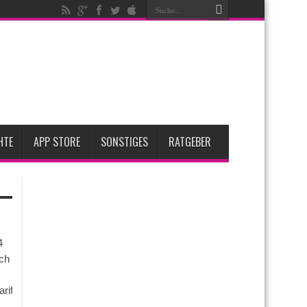
fügbar
ent steigen
ese 3 großen Upgrades bringt das Top-Modell
 2 für Anfang 2027 erwartet
HTE
APP STORE
SONSTIGES
RATGEBER
4
ch
arife