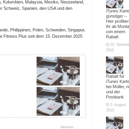
ada, Kolumbien, Malaysia, Mexiko, Neuseeland,
der Schweiz, Spanien, den USA und den
iTunes Kart
günstiger –
Hier profitier
ihr ab Mont
ande, Philippinen, Polen, Schweden, Singapur,
von einem
le Fitness Plus seit dem 15. Dezember 2025
Rabatt
20. Dezem
2015
Rabatt für
iTunes Kart
bei Müller, r
und der
Postbank
3. August
2015
Nächster: