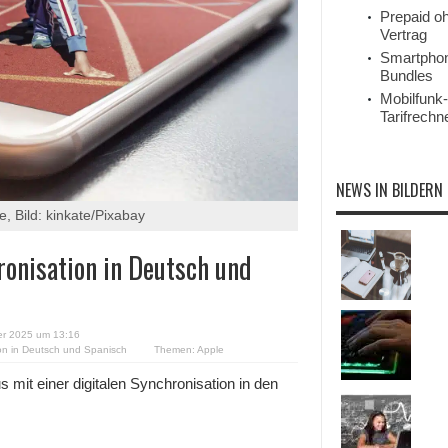
Prepaid o
Vertrag
Smartpho
Bundles
Mobilfunk-
Tarifrechn
NEWS IN BILDERN
, Bild: kinkate/Pixabay
ronisation in Deutsch und
r 2025 um 13:16
ion in Deutsch und Spanisch
Themen:
Apple
 mit einer digitalen Synchronisation in den