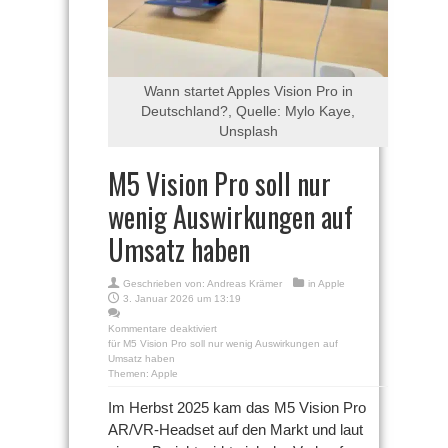
Wann startet Apples Vision Pro in
Deutschland?, Quelle: Mylo Kaye,
Unsplash
M5 Vision Pro soll nur
wenig Auswirkungen auf
Umsatz haben
Geschrieben von:
Andreas Krämer
in
Apple
3. Januar 2026 um 13:19
Kommentare deaktiviert
für M5 Vision Pro soll nur wenig Auswirkungen auf
Umsatz haben
Themen:
Apple
Im Herbst 2025 kam das M5 Vision Pro
AR/VR-Headset auf den Markt und laut