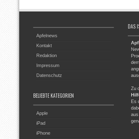
DAS I
Apfelnews
Apf
Kontakt
New
Redaktion
Pro
dem
Impressum
ang
Datenschutz
aus
Zu 
BELIEBTE KATEGORIEN
Hil
Es 
dab
Apple
aus
gen
iPad
iPhone