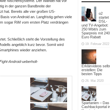
sowie Nischensysteme. Der Wandel hat vor
htig in der ganzen Bandbreite der
t hat. Bereits alle vier großen US-
o2
Basis von Android an. Langfristig gehen viele
startet
DSL-
em sogar RiM vom ersten Platz verdrängen
und TV-Angebot:
250 Mbit/s zum
Sparpreis mit 240
Euro Rabatt
tet. Schließlich steht die Vorstellung des
19. Februar 2022
dells angeblich kurz bevor. Somit wird
Smartphines wieder anziehen.
Fight-Android-ueberholt-
Erklärvideos selb
erstellen: Die
besten Tipps
26. Mai 2020
Spartanien – Das
Cashbackportal i