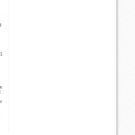
d
 1
ür
t
er