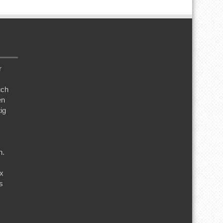
r
uch
en
ig
n.
ix
s