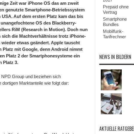
–
inige Zeit war iPhone OS das am zweit
Android
Prepaid ohne
en genutzte Smartphone-Betriebssystem
wieder
Vertrag
vor
n USA. Auf dem ersten Platz kam das bis
iPhone
Smartphone
 unangefochtene OS des Blackberry-
OS
Bundles
ellers RiM (Research in Motion). Doch nun
Mobilfunk-
 sich die Machtverhältnisse trotz iPhone-
Tarifrechner
wieder etwas geändert. Apple tauscht
n Platz mit Google, denn Android nimmt
en Platz 2 der Smartphonesysteme ein
NEWS IN BILDERN
 Platz 3.
t NPD Group und beziehen sich
 dortigen Marktanteile wie folgt dar:
AKTUELLE RATGEBE