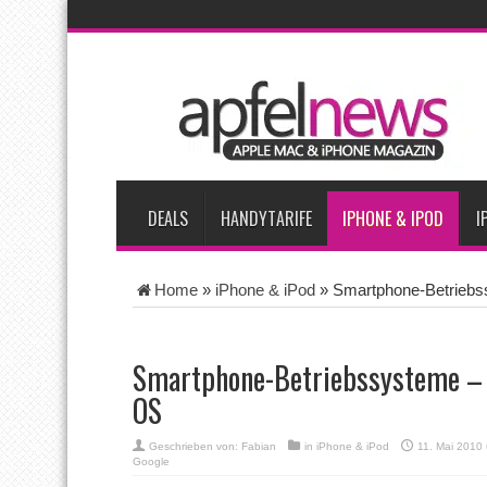
AKTUELLE NACHRICHTEN
Bericht: iPad-Lieferungen im 2. Quartal 2026 um 7,5 Prozent 
Vom iPad-Design zum eigenen T-Shirt: Checkliste für Apple-Kr
Apple testet zwei neue Display-Panels für iPhone-Modelle 20
Apples Smartbrille könnte das nächste große Gesundheits-Ga
DEALS
HANDYTARIFE
IPHONE & IPOD
I
Home
»
iPhone & iPod
»
Smartphone-Betriebs
Smartphone-Betriebssysteme – 
OS
Geschrieben von:
Fabian
in
iPhone & iPod
11. Mai 2010
Google