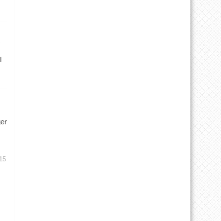
l
ger
15