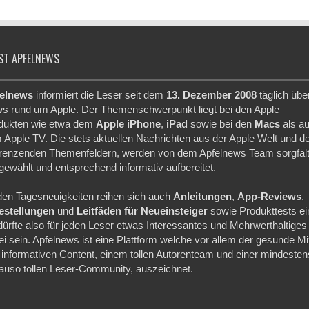
ST APFELNEWS
elnews
informiert die Leser seit dem
13. Dezember 2008
täglich übe
s rund um Apple. Der Themenschwerpunkt liegt bei den Apple
dukten wie etwa dem
Apple iPhone
,
iPad
sowie bei den
Macs
als a
 Apple TV. Die stets aktuellen Nachrichten aus der Apple Welt und d
renzenden Themenfeldern, werden von dem Apfelnews Team sorgfält
gewählt und entsprechend informativ aufbereitet.
den Tagesneuigkeiten reihen sich auch
Anleitungen
,
App-Reviews
,
festellungen
und
Leitfäden für Neueinsteiger
sowie Produkttests ei
dürfte also für jeden Leser etwas Interessantes und Mehrwerthaltiges
ei sein. Apfelnews ist eine Plattform welche vor allem der gesunde M
 informativen Content, einem tollen Autorenteam und einer mindesten
auso tollen Leser-Community, auszeichnet.