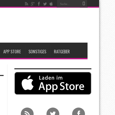
igen
iPadOS 27 spendiert iPad zwei neue Funktionen
nfang 2027 erwartet
APP STORE
SONSTIGES
RATGEBER