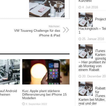
Kurztest
4. Juli 2016
Project
Nächster:
Hackingtosh – Tei
VW Touareg Challenge für das
1
iPhone & iPad
25. Januar 2016
iTunes
Karten
günsti
– Hier profitiert ihr
ab Montag von
einem Rabatt
20. Dezember 20
Rabatt
 auf Android
Kuo: Apple plant stärkere
für
heinen
Differenzierung bei iPhone 15
iTunes
Modellen
Karten bei Müller,
real und der
9. September 2022