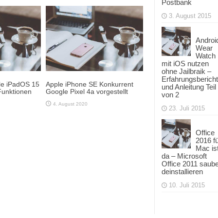
Postbank
3. August 2015
Androi
Wear
Watch
mit iOS nutzen
ohne Jailbraik –
Erfahrungsbericht
e iPadOS 15
Apple iPhone SE Konkurrent
und Anleitung Teil
Funktionen
Google Pixel 4a vorgestellt
von 2
4. August 2020
23. Juli 2015
Office
2016 f
Mac is
da – Microsoft
Office 2011 saub
deinstallieren
10. Juli 2015