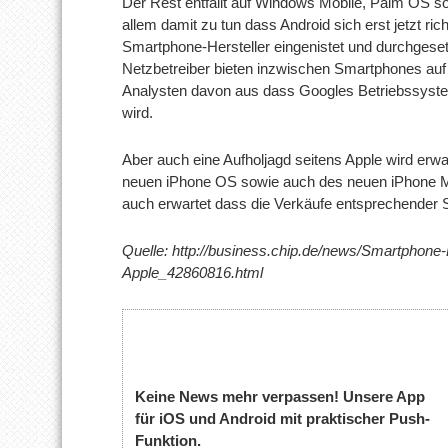
Der Rest entfällt auf Windows Mobile, Palm OS 
allem damit zu tun dass Android sich erst jetzt ric
Smartphone-Hersteller eingenistet und durchgesetz
Netzbetreiber bieten inzwischen Smartphones auf 
Analysten davon aus dass Googles Betriebssyst
wird.
Aber auch eine Aufholjagd seitens Apple wird erwar
neuen iPhone OS sowie auch des neuen iPhone Mo
auch erwartet dass die Verkäufe entsprechender 
Quelle: http://business.chip.de/news/Smartphone-
Apple_42860816.html
Keine News mehr verpassen! Unsere App
für iOS und Android mit praktischer Push-
Funktion.