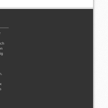
r
uch
en
ig
n.
ix
s