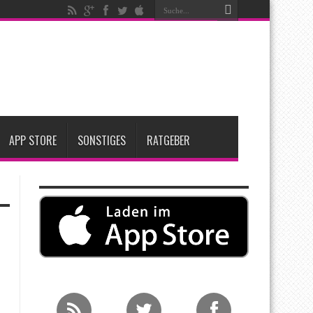
igen
iPadOS 27 spendiert iPad zwei neue Funktionen
nfang 2027 erwartet
APP STORE
SONSTIGES
RATGEBER