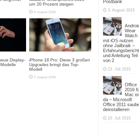
Postbank
um 20 Prozent steigen
3. August 2015
6. August 2026
Androi
Wear
Watch
mit iOS nutzen
ohne Jailbraik –
Erfahrungsbericht
und Anleitung Teil
neue Display-
iPhone 18 Pro: Diese 3 großen
von 2
-Modelle
Upgrades bringt das Top-
23. Juli 2015
Modell
5. August 2026
Office
2016 f
Mac is
da – Microsoft
Office 2011 saub
deinstallieren
10. Juli 2015