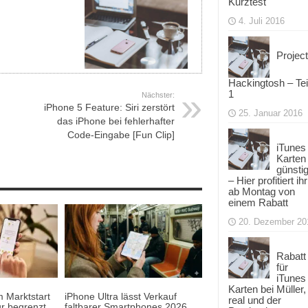
Kurztest
4. Juli 2016
Project
Hackingtosh – Tei
1
Nächster:
iPhone 5 Feature: Siri zerstört
25. Januar 2016
das iPhone bei fehlerhafter
Code-Eingabe [Fun Clip]
iTunes
Karten
günsti
– Hier profitiert ihr
ab Montag von
einem Rabatt
20. Dezember 20
Rabatt
für
iTunes
Karten bei Müller,
 Marktstart
iPhone Ultra lässt Verkauf
real und der
r begrenzt
faltbarer Smartphones 2026