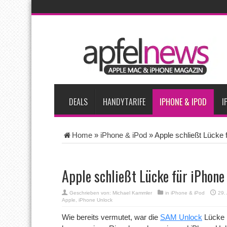
AKTUELLE NACHRICHTEN
Bericht: iPad-Lieferungen im 2. Quartal 2026 um 7,5 Prozent 
Vom iPad-Design zum eigenen T-Shirt: Checkliste für Apple-Kr
Apple testet zwei neue Display-Panels für iPhone-Modelle 20
Apples Smartbrille könnte das nächste große Gesundheits-Ga
DEALS
HANDYTARIFE
IPHONE & IPOD
I
Home
»
iPhone & iPod
»
Apple schließt Lücke
Apple schließt Lücke für iPhone
Geschrieben von:
Michael Kammler
in
iPhone & iPod
29.
Apple
,
iPhone Unlock
Wie bereits vermutet, war die
SAM Unlock
Lücke n