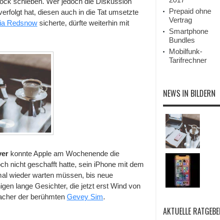
lock schieben. Wer jedoch die Diskussion
iPhone
Unlock
Prepaid ohne
folgt hat, diesen auch in die Tat umsetzte
via
Vertrag
 via Redsnow
sicherte, dürfte weiterhin mit
SAM
Smartphone
Bundles
Mobilfunk-
Tarifrechner
NEWS IN BILDERN
ver
konnte Apple am Wochenende die
ch nicht geschafft hatte, sein iPhone mit dem
mal wieder warten müssen, bis neue
igen lange Gesichter, die jetzt erst Wind von
acher der berühmten
Gevey Sim
.
AKTUELLE RATGEBE