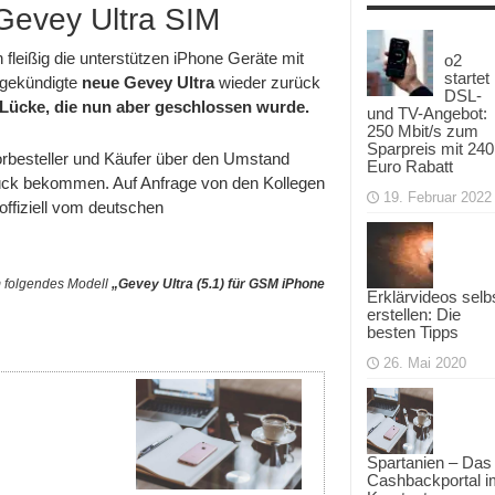
Gevey Ultra SIM
 fleißig die unterstützen iPhone Geräte mit
o2
startet
ngekündigte
neue Gevey Ultra
wieder zurück
DSL-
 Lücke, die nun aber geschlossen wurde.
und TV-Angebot:
250 Mbit/s zum
Sparpreis mit 240
rbesteller und Käufer über den Umstand
Euro Rabatt
urück bekommen. Auf Anfrage von den Kollegen
19. Februar 2022
ffiziell vom deutschen
m folgendes Modell
„Gevey Ultra (5.1) für GSM iPhone
Erklärvideos selb
erstellen: Die
besten Tipps
26. Mai 2020
Spartanien – Das
Cashbackportal i