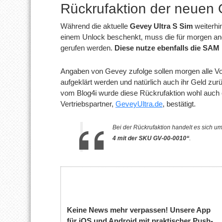
Rückrufaktion der neuen 
Während die aktuelle
Gevey Ultra S Sim
weiterhin
einem Unlock beschenkt, muss die für morgen a
gerufen werden.
Diese nutze ebenfalls die SAM
Angaben von Gevey zufolge sollen morgen alle Vo
aufgeklärt werden und natürlich auch ihr Geld z
vom Blog4i wurde diese Rückrufaktion wohl auch o
Vertriebspartner,
GeveyUltra.de
, bestätigt.
Bei der Rückrufaktion handelt es sich u
4 mit der SKU GV-00-0010“
.
Keine News mehr verpassen! Unsere App
für iOS und Android mit praktischer Push-