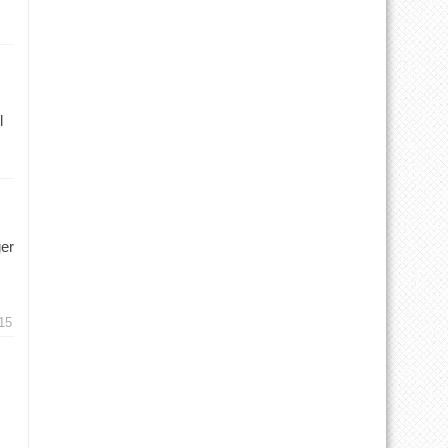
l
ger
15