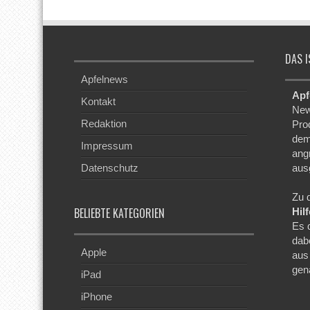
DAS I
Apfelnews
Apf
Kontakt
New
Redaktion
Pro
dem
Impressum
ang
Datenschutz
aus
Zu 
BELIEBTE KATEGORIEN
Hil
Es 
dab
Apple
aus
gen
iPad
iPhone