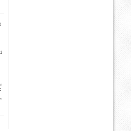
d
 1
ür
t
er