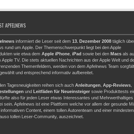
ST APFELNEWS
elnews
informiert die Leser seit dem
13. Dezember 2008
täglich übe
s rund um Apple. Der Themenschwerpunkt liegt bei den Apple
dukten wie etwa dem
Apple iPhone
,
iPad
sowie bei den
Macs
als a
 Apple TV. Die stets aktuellen Nachrichten aus der Apple Welt und d
renzenden Themenfeldern, werden von dem Apfelnews Team sorgfält
gewählt und entsprechend informativ aufbereitet.
den Tagesneuigkeiten reihen sich auch
Anleitungen
,
App-Reviews
,
festellungen
und
Leitfäden für Neueinsteiger
sowie Produkttests ei
dürfte also für jeden Leser etwas Interessantes und Mehrwerthaltiges
ei sein. Apfelnews ist eine Plattform welche vor allem der gesunde M
 informativen Content, einem tollen Autorenteam und einer mindesten
auso tollen Leser-Community, auszeichnet.