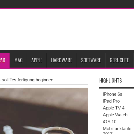
27
iPhone 18 Pro: Diese 3 großen Upgrades bringt das Top-Modell
dget werden
Apple übernimmt Softwarefirma PlasmaSolve
iPhone Air 2 für A
ember erscheinen
Gebrauchte Mac-Systeme: Eine wirtschaftliche und nachhalti
im 2. Quartal
Apple verbucht Rekordzahlen im dritten Quartal 2026
sinkende Preise
PAD
MAC
APPLE
HARDWARE
SOFTWARE
GERÜCHTE
HIGHLIGHTS
soll Testfertigung beginnen
iPhone 6s
iPad Pro
Apple TV 4
Apple Watch
iOS 10
Mobilfunktarife
2017