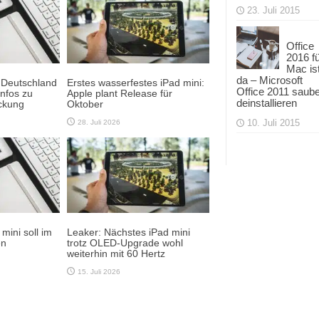
23. Juli 2015
Office
2016 f
Mac is
da – Microsoft
 Deutschland
Erstes wasserfestes iPad mini:
Office 2011 saub
Infos zu
Apple plant Release für
deinstallieren
ckung
Oktober
10. Juli 2015
28. Juli 2026
ini soll im
Leaker: Nächstes iPad mini
en
trotz OLED-Upgrade wohl
weiterhin mit 60 Hertz
15. Juli 2026