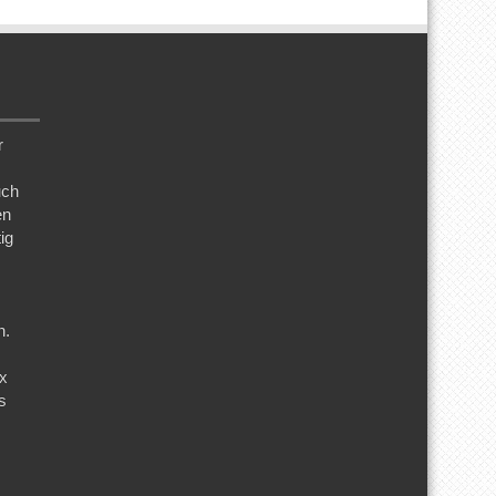
r
uch
en
ig
n.
ix
s