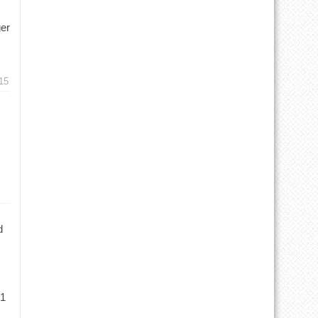
ger
15
d
 1