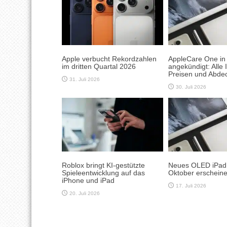
Apple verbucht Rekordzahlen
AppleCare One in
im dritten Quartal 2026
angekündigt: Alle 
Preisen und Abde
31. Juli 2026
30. Juli 2026
Roblox bringt KI-gestützte
Neues OLED iPad m
Spieleentwicklung auf das
Oktober erschein
iPhone und iPad
17. Juli 2026
20. Juli 2026