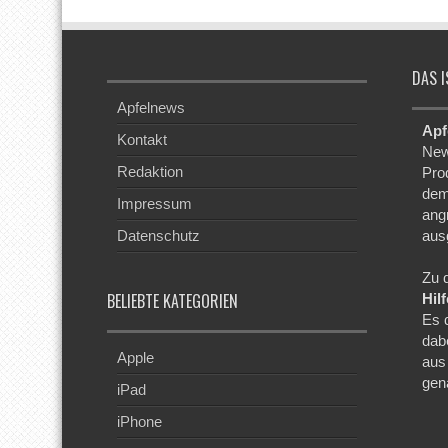
DAS I
Apfelnews
Apf
Kontakt
New
Redaktion
Pro
dem
Impressum
ang
Datenschutz
aus
Zu 
BELIEBTE KATEGORIEN
Hil
Es 
dab
Apple
aus
gen
iPad
iPhone