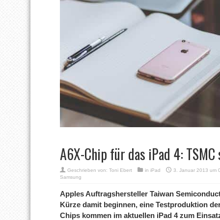
A6X-Chip für das iPad 4: TSMC 
Geschrieben von:
Toni Ebert
in
iPad
3. Januar 2013 um 
Samsung
Apples Auftragshersteller Taiwan Semiconduct
Kürze damit beginnen, eine Testproduktion de
Chips kommen im aktuellen iPad 4 zum Einsat