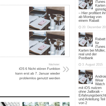
iTunes
Karten
günsti
– Hier profitiert ihr
ab Montag von
einem Rabatt
20. Dezember 20
Rabatt
für
iTunes
Karten bei Müller,
real und der
Postbank
3. August 2015
Nächster:
iOS 6 Nicht stören Funktion
kann erst ab 7. Januar wieder
Androi
problemlos genutzt werden
Wear
Watch
mit iOS nutzen
ohne Jailbraik –
Erfahrungsbericht
und Anleitung Teil
von 2