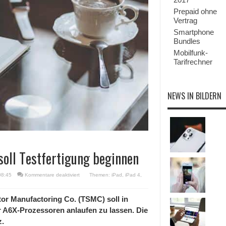
Prepaid ohne
Vertrag
Smartphone
Bundles
Mobilfunk-
Tarifrechner
NEWS IN BILDERN
soll Testfertigung beginnen
für
08:45
Kommentare deaktiviert
Themen:
iPad
,
iPad 4
,
A6X-
Chip
für
or Manufactoring Co. (TSMC) soll in
das
r A6X-Prozessoren anlaufen zu lassen. Die
iPad
4:
z.
TSMC