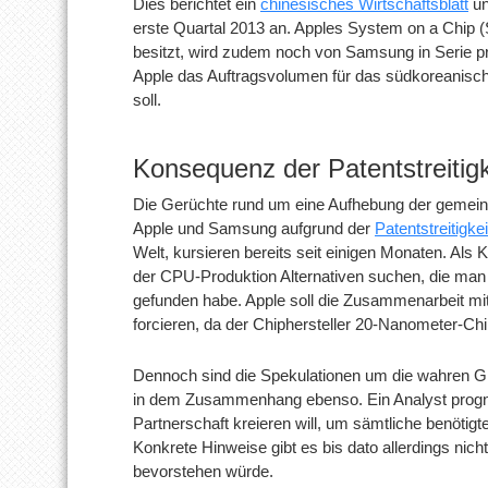
Dies berichtet ein
chinesisches Wirtschaftsblatt
un
erste Quartal 2013 an. Apples System on a Chip
besitzt, wird zudem noch von Samsung in Serie pro
Apple das Auftragsvolumen für das südkoreanisc
soll.
Konsequenz der Patentstreitig
Die Gerüchte rund um eine Aufhebung der geme
Apple und Samsung aufgrund der
Patentstreitigke
Welt, kursieren bereits seit einigen Monaten. Als
der CPU-Produktion Alternativen suchen, die m
gefunden habe. Apple soll die Zusammenarbeit mi
forcieren, da der Chiphersteller 20-Nanometer-Ch
Dennoch sind die Spekulationen um die wahren Grü
in dem Zusammenhang ebenso. Ein Analyst prognost
Partnerschaft kreieren will, um sämtliche benöti
Konkrete Hinweise gibt es bis dato allerdings nich
bevorstehen würde.