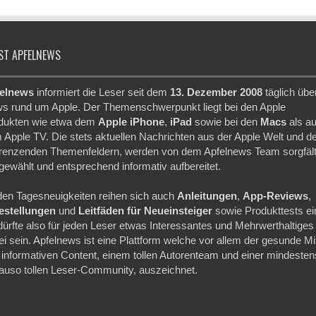
ST APFELNEWS
elnews
informiert die Leser seit dem
13. Dezember 2008
täglich übe
s rund um Apple. Der Themenschwerpunkt liegt bei den Apple
dukten wie etwa dem
Apple iPhone
,
iPad
sowie bei den
Macs
als a
 Apple TV. Die stets aktuellen Nachrichten aus der Apple Welt und d
renzenden Themenfeldern, werden von dem Apfelnews Team sorgfält
gewählt und entsprechend informativ aufbereitet.
den Tagesneuigkeiten reihen sich auch
Anleitungen
,
App-Reviews
,
festellungen
und
Leitfäden für Neueinsteiger
sowie Produkttests ei
dürfte also für jeden Leser etwas Interessantes und Mehrwerthaltiges
ei sein. Apfelnews ist eine Plattform welche vor allem der gesunde M
 informativen Content, einem tollen Autorenteam und einer mindesten
auso tollen Leser-Community, auszeichnet.