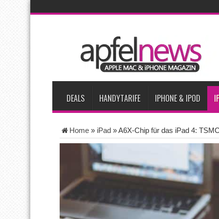
AKTUELLE NACHRICHTEN
Apple testet zwei neue Display-Panels für iPhone-Modelle 20
Apples Smartbrille könnte das nächste große Gesundheits-Ga
Apples vermutete AirPods mit Kameras sollen bereits im Sept
Apple erzielt 49 Prozent des weltweiten Smartphone-Umsatzes 
Tim Cook: Mehr Speicherlieferanten bedeuten nicht zwingend 
DEALS
HANDYTARIFE
IPHONE & IPOD
I
Home
»
iPad
»
A6X-Chip für das iPad 4: TSMC 