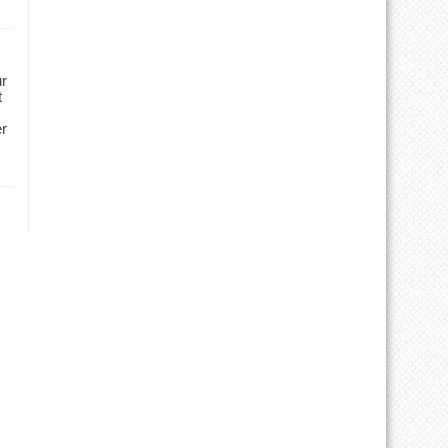
ür
t
er