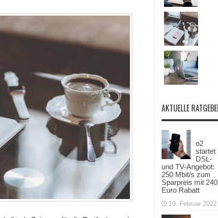
soll
Testfertigung
beginnen
AKTUELLE RATGEBE
o2
startet
DSL-
und TV-Angebot:
250 Mbit/s zum
Sparpreis mit 240
Euro Rabatt
19. Februar 2022