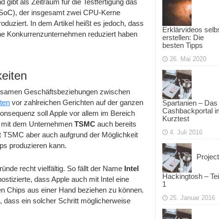
d gibt als Zeitraum für die Testfertigung das
 (SoC), der insgesamt zwei CPU-Kerne
duziert. In dem Artikel heißt es jedoch, dass
Erklärvideos selb
he Konkurrenzunternehmen reduziert haben
erstellen: Die
besten Tipps
26. Mai 2020
keiten
insamen Geschäftsbeziehungen zwischen
iten
vor zahlreichen Gerichten auf der ganzen
Spartanien – Das
Cashbackportal i
 Konsequenz soll Apple vor allem im Bereich
Kurztest
an mit dem Unternehmen
TSMC
auch bereits
4. Juli 2016
t TSMC aber auch aufgrund der Möglichkeit
ips produzieren kann.
Project
nde recht vielfältig. So fällt der Name
Intel
Hackingtosh – Tei
izierte, dass Apple auch mit Intel eine
1
gten Chips aus einer Hand beziehen zu können.
25. Januar 2016
t, dass ein solcher Schritt möglicherweise