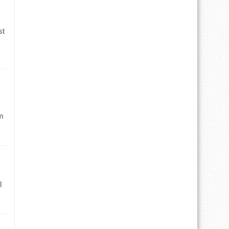
st
m
l