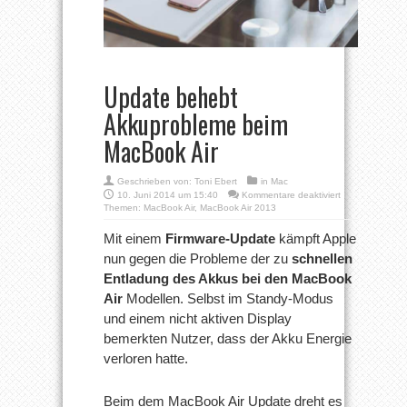
Update behebt
Akkuprobleme beim
MacBook Air
Geschrieben von:
Toni Ebert
in
Mac
für
10. Juni 2014 um 15:40
Kommentare deaktiviert
Update
Themen:
MacBook Air
,
MacBook Air 2013
behebt
Akkuprobleme
Mit einem
Firmware-Update
kämpft Apple
beim
nun gegen die Probleme der zu
schnellen
MacBook
Air
Entladung des Akkus bei den MacBook
Air
Modellen. Selbst im Standy-Modus
und einem nicht aktiven Display
bemerkten Nutzer, dass der Akku Energie
verloren hatte.
Beim dem MacBook Air Update dreht es