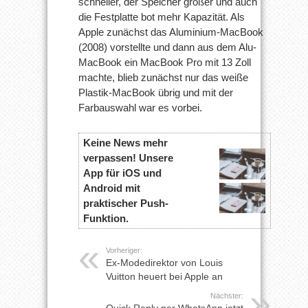
schneller, der Speicher größer und auch
die Festplatte bot mehr Kapazität. Als
Apple zunächst das Aluminium-MacBook
(2008) vorstellte und dann aus dem Alu-
MacBook ein MacBook Pro mit 13 Zoll
machte, blieb zunächst nur das weiße
Plastik-MacBook übrig und mit der
Farbauswahl war es vorbei.
Keine News mehr
verpassen! Unsere
App für iOS und
Android mit
praktischer Push-
Funktion.
Vorheriger:
Ex-Modedirektor von Louis
Vuitton heuert bei Apple an
Nächster:
Quick Reply per WhatsApp jetzt