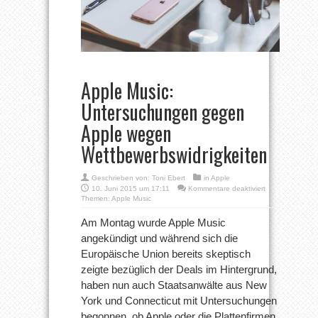
Apple Music:
Untersuchungen gegen
Apple wegen
Wettbewerbswidrigkeiten
Geschrieben von:
Toni Ebert
in
Apple
für
10. Juni 2015 um 17:11
Kommentare deaktiviert
Apple
Themen:
Apple Music
Music:
Untersuchunge
Am Montag wurde Apple Music
gegen
angekündigt und während sich die
Apple
wegen
Europäische Union bereits skeptisch
Wettbewerbswidr
zeigte bezüglich der Deals im Hintergrund,
haben nun auch Staatsanwälte aus New
York und Connecticut mit Untersuchungen
begonnen, ob Apple oder die Plattenfirmen