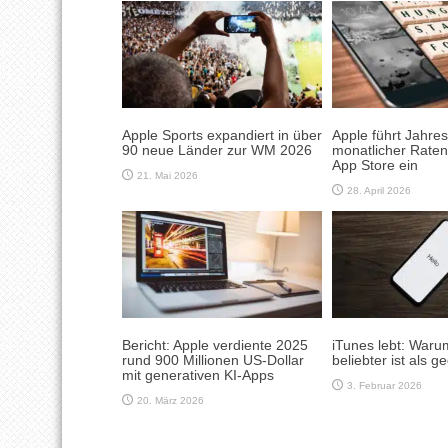
Apple Sports expandiert in über
Apple führt Jahre
90 neue Länder zur WM 2026
monatlicher Rate
App Store ein
21. Mai 2026
28. April 2026
Bericht: Apple verdiente 2025
iTunes lebt: Waru
rund 900 Millionen US-Dollar
beliebter ist als g
mit generativen KI-Apps
3. Februar 2026
20. März 2026