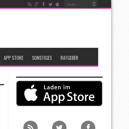
ken
t zwei neue Display-Panels für iPhone-Modelle 2027
Apple übernimmt Softwarefirma PlasmaSolve
APP STORE
SONSTIGES
RATGEBER