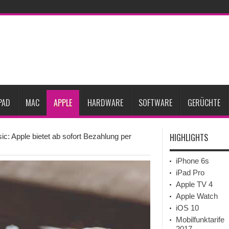
ne-Marktes
Bericht: iPad-Lieferungen im 2. Quartal 2026 um 7,5 Prozent gesun
rfügbar
Vom iPad-Design zum eigenen T-Shirt: Checkliste für Apple-Kreative
Prozent steigen
iPadOS 27 spendiert iPad zwei neue Funktionen
Apple teste
l
Apples Smartbrille könnte das nächste große Gesundheits-Gadget werden
PAD
MAC
APPLE
HARDWARE
SOFTWARE
GERÜCHTE
HIGHLIGHTS
c: Apple bietet ab sofort Bezahlung per
iPhone 6s
iPad Pro
Apple TV 4
Apple Watch
iOS 10
Mobilfunktarife
2017