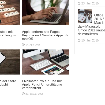
23. Juli 2015
Office
2016 f
Mac is
da – Microsoft
Office 2011 saub
sabos mit
Apple entfernt alte Pages,
deinstallieren
nzahlung im
Keynote und Numbers Apps für
macOS
10. Juli 2015
14. April 2026
m der Store
Pixelmator Pro für iPad mit
edacht
Apple Pencil Unterstützung
veröffentlicht
29. Januar 2026