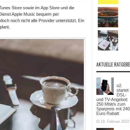
App
Store
Tunes Store sowie im App Store und die
&
Dienst Apple Music bequem per
Apple
Music:
ch noch nicht alle Provider unterstützt. Ein
Apple
plant.
bietet
ab
sofort
Bezahlung
per
Handyrechnung
an
AKTUELLE RATGEBE
o2
startet
DSL-
und TV-Angebot:
250 Mbit/s zum
Sparpreis mit 240
Euro Rabatt
19. Februar 2022