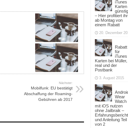
iTunes
Karten
günsti
– Hier profitiert ihr
ab Montag von
einem Rabatt
20. Dezember 20
Rabatt
für
iTunes
Karten bei Müller,
real und der
Postbank
3. August 2015
Nächster:
Mobilfunk: EU bestätigt
Androi
Abschaffung der Roaming-
Wear
Gebühren ab 2017
Watch
mit iOS nutzen
ohne Jailbraik –
Erfahrungsbericht
und Anleitung Teil
von 2