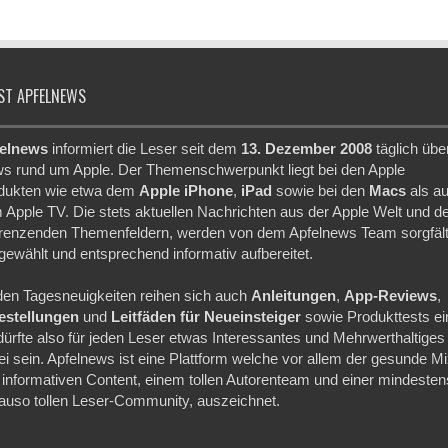
ST APFELNEWS
elnews
informiert die Leser seit dem
13. Dezember 2008
täglich übe
s rund um Apple. Der Themenschwerpunkt liegt bei den Apple
dukten wie etwa dem
Apple iPhone
,
iPad
sowie bei den
Macs
als a
 Apple TV. Die stets aktuellen Nachrichten aus der Apple Welt und d
renzenden Themenfeldern, werden von dem Apfelnews Team sorgfält
gewählt und entsprechend informativ aufbereitet.
den Tagesneuigkeiten reihen sich auch
Anleitungen
,
App-Reviews
,
festellungen
und
Leitfäden für Neueinsteiger
sowie Produkttests ei
dürfte also für jeden Leser etwas Interessantes und Mehrwerthaltiges
ei sein. Apfelnews ist eine Plattform welche vor allem der gesunde M
 informativen Content, einem tollen Autorenteam und einer mindesten
auso tollen Leser-Community, auszeichnet.