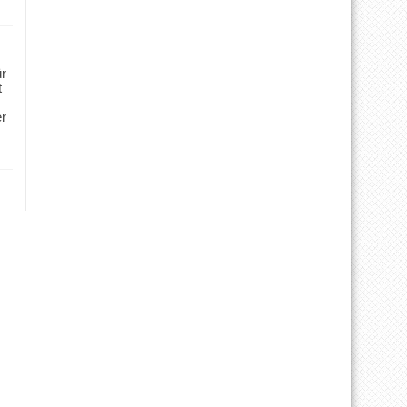
ür
t
er