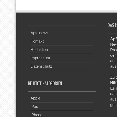
DAS I
Apfelnews
Apf
Kontakt
New
Redaktion
Pro
dem
Impressum
ang
Datenschutz
aus
Zu 
BELIEBTE KATEGORIEN
Hil
Es 
dab
Apple
aus
gen
iPad
iPhone