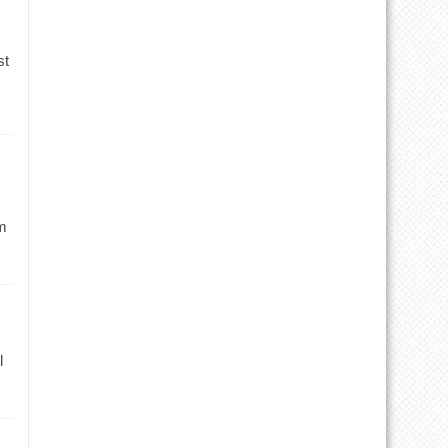
st
m
l