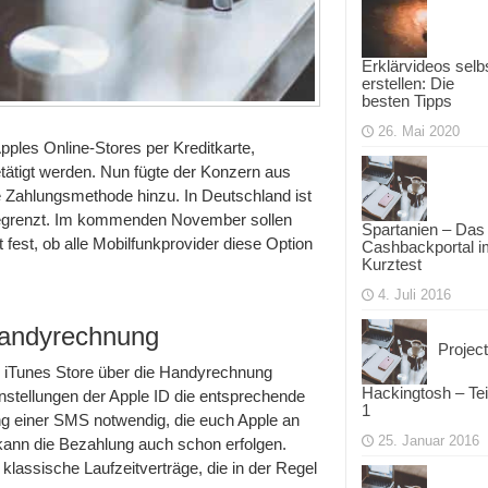
Erklärvideos selb
erstellen: Die
besten Tipps
26. Mai 2020
Apples Online-Stores per Kreditkarte,
etätigt werden. Nun fügte der Konzern aus
e Zahlungsmethode hinzu. In Deutschland ist
 begrenzt. Im kommenden November sollen
Spartanien – Das
 fest, ob alle Mobilfunkprovider diese Option
Cashbackportal i
Kurztest
4. Juli 2016
Handyrechnung
Project
d iTunes Store über die Handyrechnung
Hackingtosh – Tei
instellungen der Apple ID die entsprechende
1
ng einer SMS notwendig, die euch Apple an
25. Januar 2016
kann die Bezahlung auch schon erfolgen.
 klassische Laufzeitverträge, die in der Regel