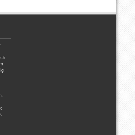
r
uch
en
ig
n.
ix
s