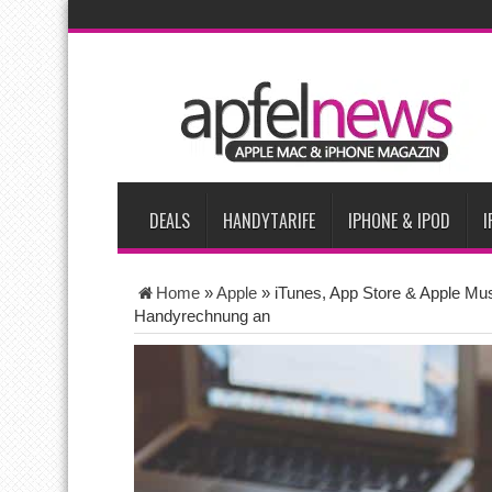
AKTUELLE NACHRICHTEN
Apple beherrscht 65 Prozent des globalen Premium-Smartpho
iPhone 18 Pro zum Marktstart möglicherweise nur begrenzt ve
iPhone Ultra lässt Verkauf faltbarer Smartphones 2026 um 20 
iPhone 18 Pro: Diese 3 großen Upgrades bringt das Top-Model
DEALS
HANDYTARIFE
IPHONE & IPOD
I
Home
»
Apple
»
iTunes, App Store & Apple Musi
Handyrechnung an