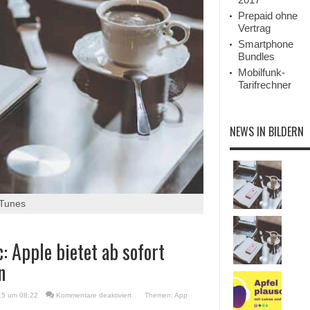
Prepaid ohne
Vertrag
Smartphone
Bundles
Mobilfunk-
Tarifrechner
NEWS IN BILDERN
iTunes
: Apple bietet ab sofort
n
für
15 um 08:22
Kommentare deaktiviert
Themen:
App
iTunes,