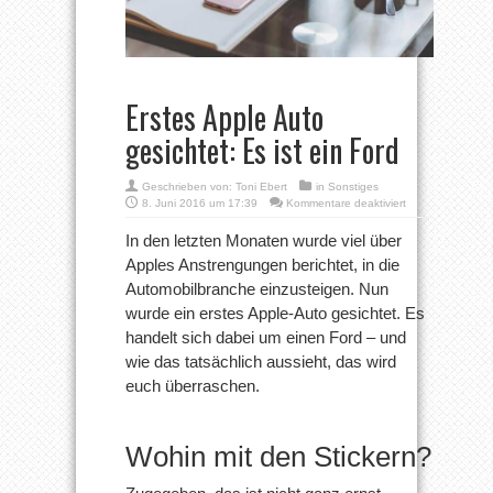
Erstes Apple Auto
gesichtet: Es ist ein Ford
Geschrieben von:
Toni Ebert
in
Sonstiges
für
8. Juni 2016 um 17:39
Kommentare deaktiviert
Erstes
Apple
In den letzten Monaten wurde viel über
Auto
Apples Anstrengungen berichtet, in die
gesichtet:
Es
Automobilbranche einzusteigen. Nun
ist
wurde ein erstes Apple-Auto gesichtet. Es
ein
Ford
handelt sich dabei um einen Ford – und
wie das tatsächlich aussieht, das wird
euch überraschen.
Wohin mit den Stickern?