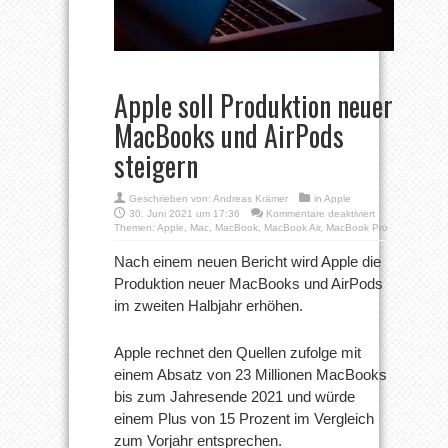
Apple soll Produktion neuer
MacBooks und AirPods
steigern
Geschrieben von:
Andreas Krämer
in
Apple
für
30. Juni 2021 um 17:36
Kommentare deaktiviert
Apple
Themen:
Apple
,
Mac
,
MacBook
,
MacBook Air
,
MacBook Pro
soll
Produktion
Nach einem neuen Bericht wird Apple die
neuer
Produktion neuer MacBooks und AirPods
MacBooks
und
im zweiten Halbjahr erhöhen.
AirPods
steigern
Apple rechnet den Quellen zufolge mit
einem Absatz von 23 Millionen MacBooks
bis zum Jahresende 2021 und würde
einem Plus von 15 Prozent im Vergleich
zum Vorjahr entsprechen.