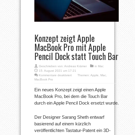
Konzept zeigt Apple
MacBook Pro mit Apple
Pencil Dock statt Touch Bar
Geschrieben von:
Andreas Krämer
in
Mac
15. August 2021 um 17:21
für
Kommentare deaktiviert
Themen:
Apple
,
Mac
,
Konzept
MacBook Pro
zeigt
Apple
Ein neues Konzept zeigt einen Apple
MacBook
MacBook Pro, bei dem die Touch Bar
Pro
mit
durch ein Apple Pencil Dock ersetzt wurde.
Apple
Pencil
Dock
Der Designer Sarang Sheth entwarf
statt
Touch
basierend auf einem kürzlich
Bar
veröffentlichten Tastatur-Patent ein 3D-