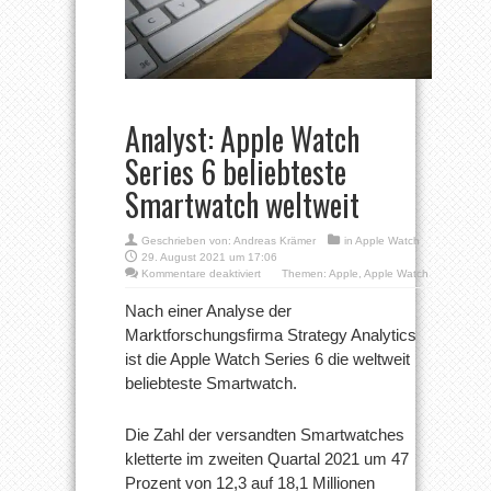
Analyst: Apple Watch
Series 6 beliebteste
Smartwatch weltweit
Geschrieben von:
Andreas Krämer
in
Apple Watch
29. August 2021 um 17:06
für
Kommentare deaktiviert
Themen:
Apple
,
Apple Watch
Analyst:
Apple
Nach einer Analyse der
Watch
Marktforschungsfirma Strategy Analytics
Series
6
ist die Apple Watch Series 6 die weltweit
beliebteste
beliebteste Smartwatch.
Smartwatch
weltweit
Die Zahl der versandten Smartwatches
kletterte im zweiten Quartal 2021 um 47
Prozent von 12,3 auf 18,1 Millionen