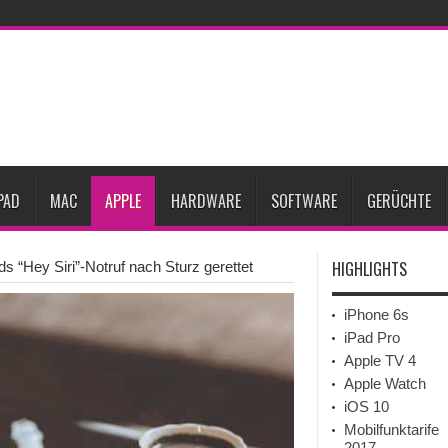
ne-Marktes
Bericht: iPad-Lieferungen im 2. Quartal 2026 um 7,5 Prozent gesun
rfügbar
Vom iPad-Design zum eigenen T-Shirt: Checkliste für Apple-Kreative
Prozent steigen
iPadOS 27 spendiert iPad zwei neue Funktionen
Apple teste
l
Apples Smartbrille könnte das nächste große Gesundheits-Gadget werden
PAD
MAC
APPLE
HARDWARE
SOFTWARE
GERÜCHTE
HIGHLIGHTS
ds “Hey Siri”-Notruf nach Sturz gerettet
iPhone 6s
iPad Pro
Apple TV 4
Apple Watch
iOS 10
Mobilfunktarife
2017