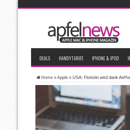
AKTUELLE NACHRICHTEN
Apple beherrscht 65 Prozent des globalen Premium-Smartpho
iPhone 18 Pro zum Marktstart möglicherweise nur begrenzt ve
iPhone Ultra lässt Verkauf faltbarer Smartphones 2026 um 20 
iPhone 18 Pro: Diese 3 großen Upgrades bringt das Top-Model
DEALS
HANDYTARIFE
IPHONE & IPOD
I
Home
»
Apple
»
USA: Floristin wird dank AirPo