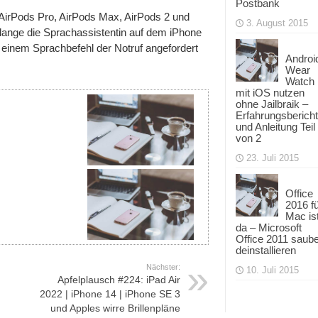
Postbank
n AirPods Pro, AirPods Max, AirPods 2 und
3. August 2015
 solange die Sprachassistentin auf dem iPhone
 einem Sprachbefehl der Notruf angefordert
Androi
Wear
Watch
mit iOS nutzen
ohne Jailbraik –
Erfahrungsbericht
und Anleitung Teil
von 2
23. Juli 2015
Office
2016 f
Mac is
da – Microsoft
Office 2011 saub
deinstallieren
Nächster:
10. Juli 2015
Apfelplausch #224: iPad Air
2022 | iPhone 14 | iPhone SE 3
und Apples wirre Brillenpläne