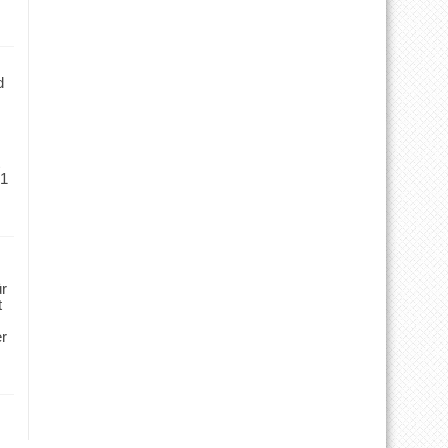
d
 1
ür
t
er