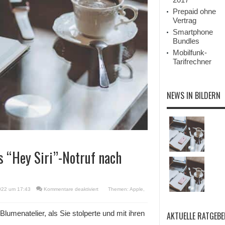
Prepaid ohne
Vertrag
Smartphone
Bundles
Mobilfunk-
Tarifrechner
NEWS IN BILDERN
s “Hey Siri”-Notruf nach
für
022 um 17:43
Kommentare deaktiviert
Themen:
Apple
,
USA:
Floristin
wird
Blumenatelier, als Sie stolperte und mit ihren
AKTUELLE RATGEBE
dank
AirPods