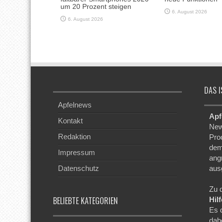
um 20 Prozent steigen
6. August 2026
6. August 2026
DAS I
Apfelnews
Apf
Kontakt
New
Redaktion
Pro
dem
Impressum
ang
Datenschutz
aus
Zu 
BELIEBTE KATEGORIEN
Hil
Es 
dab