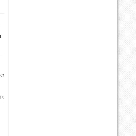
l
ger
15