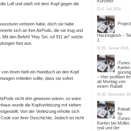
Kurztest
n die Luft und stieß mit dem Kopf gegen die
4. Juli 2016
Project
usstsein verloren habe, doch sie habe
nnerte sich an ihre AirPods, die sie trug und
Hackingtosh – Tei
 Mit den Befehl “Hey Siri, ruf 911 an” setzte
1
lutungen fast aus.
25. Januar 2016
iTunes
Karten
 von ihnen hielt ein Handtuch an den Kopf
günsti
– Hier profitiert ihr
agen mitteilen sollte, dass sie sofort
ab Montag von
einem Rabatt
20. Dezember 20
AirPods nicht drin gewesen wären, so wäre
nhaus wurde die Kopfverletzung mit sieben
Rabatt
gestellt. Von der Verletzung erholte sich
für
 Cook von ihrer Geschichte. Jedoch ist nicht
iTunes
Karten bei Müller,
real und der