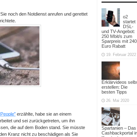
“Hey
Siri”-
Notruf
 Sie noch den Notdienst anrufen und gerettet
o2
nach
ichtete.
Sturz
startet
gerettet
DSL-
und TV-Angebot:
250 Mbit/s zum
Sparpreis mit 240
Euro Rabatt
19. Februar 2022
Erklärvideos selb
erstellen: Die
besten Tipps
26. Mai 2020
“People”
erzählte, habe sie an einem
beitet und sei zurückgetreten, um ihn
ssen, die auf dem Boden stand. Sie müsste
Spartanien – Das
Cashbackportal i
 den Kranz nicht zu beschädigen als Sie