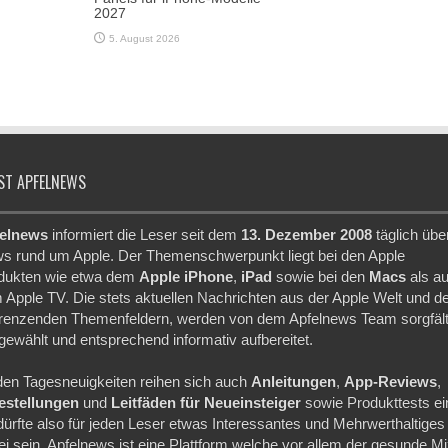
2027
5. August 2026
ST APFELNEWS
elnews
informiert die Leser seit dem
13. Dezember 2008
täglich übe
s rund um Apple. Der Themenschwerpunkt liegt bei den Apple
dukten wie etwa dem
Apple iPhone
,
iPad
sowie bei den
Macs
als a
 Apple TV. Die stets aktuellen Nachrichten aus der Apple Welt und d
renzenden Themenfeldern, werden von dem Apfelnews Team sorgfält
gewählt und entsprechend informativ aufbereitet.
den Tagesneuigkeiten reihen sich auch
Anleitungen
,
App-Reviews
,
festellungen
und
Leitfäden für Neueinsteiger
sowie Produkttests ei
dürfte also für jeden Leser etwas Interessantes und Mehrwerthaltiges
ei sein. Apfelnews ist eine Plattform welche vor allem der gesunde M