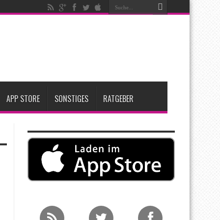
ken
t zwei neue Display-Panels für iPhone-Modelle 2027
Apple übernimmt Softwarefirma PlasmaSolve
APP STORE
SONSTIGES
RATGEBER