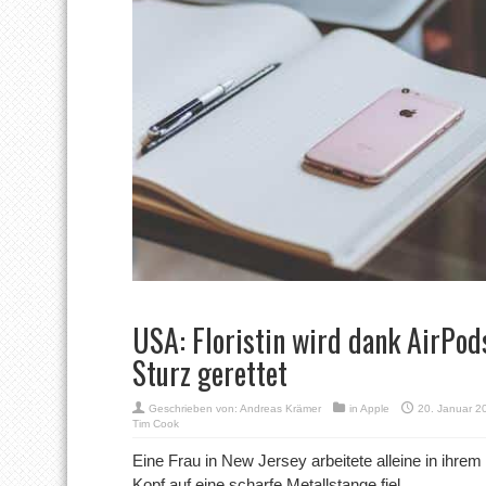
USA: Floristin wird dank AirPod
Sturz gerettet
Geschrieben von:
Andreas Krämer
in
Apple
20. Januar 2
Tim Cook
Eine Frau in New Jersey arbeitete alleine in ihrem 
Kopf auf eine scharfe Metallstange fiel.