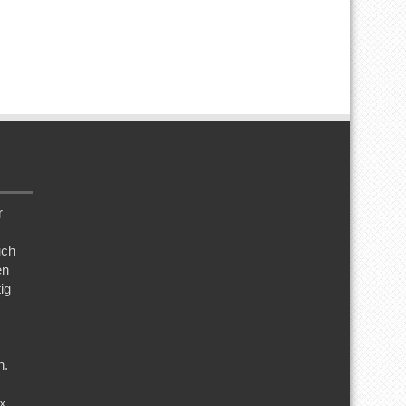
r
uch
en
ig
n.
ix