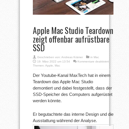
Apple Mac Studio Teardown
zeigt offenbar aufrüstbare
SSD
Geschrieben von:
Andreas Krämer
in
Mac
für
19. März 2022 um 13:54
Kommentare deaktiviert
Apple
Themen:
Apple
,
Mac
Mac
Studio
Der Youtube-Kanal MaxTech hat in einem
Teardown
Teardown das Apple Mac Studio
zeigt
offenbar
demontiert und dabei festgestellt, dass der
aufrüstbare
SSD-Speicher des Computers aufgerüstet
SSD
werden könnte.
Er begutachtete das interne Design und die
Ausstattung während der Analyse.