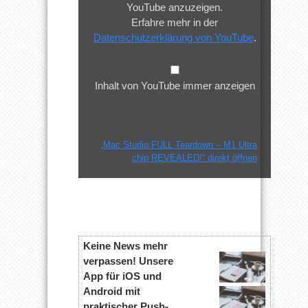
YouTube anzuzeigen.
chip
Erfahre mehr in der
REVEALED!“
Datenschutzerklärung von YouTube
.
von
YouTube
anzeigen
Inhalt von YouTube immer anzeigen
„Mac Studio FULL Teardown – M1 Ultra
chip REVEALED!“ direkt öffnen
Keine News mehr
verpassen! Unsere
App für iOS und
Android mit
praktischer Push-