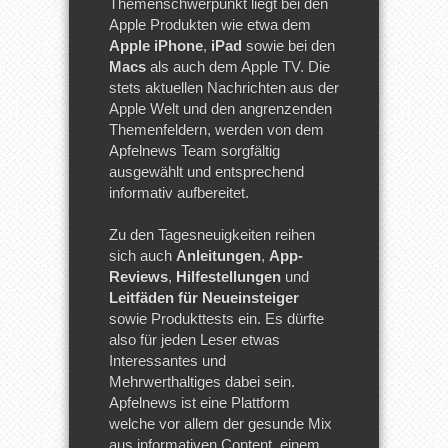
Themenschwerpunkt liegt bei den
Apple Produkten wie etwa dem
Apple iPhone
,
iPad
sowie bei den
Macs
als auch dem Apple TV. Die
stets aktuellen Nachrichten aus der
Apple Welt und den angrenzenden
Themenfeldern, werden von dem
Apfelnews Team sorgfältig
ausgewählt und entsprechend
informativ aufbereitet.
Zu den Tagesneuigkeiten reihen
sich auch
Anleitungen
,
App-
Reviews
,
Hilfestellungen
und
Leitfäden für Neueinsteiger
sowie Produkttests ein. Es dürfte
also für jeden Leser etwas
Interessantes und
Mehrwerthaltiges dabei sein.
Apfelnews ist eine Plattform
welche vor allem der gesunde Mix
aus informativen Content, einem