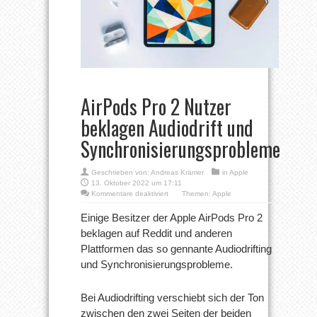
AirPods Pro 2 Nutzer
beklagen Audiodrift und
Synchronisierungsprobleme
Geschrieben von:
Andreas Krämer
in
Apple
13. Oktober 2022 um 17:11
für
Kommentare deaktiviert
Themen:
Apple
AirPods
Pro
Einige Besitzer der Apple AirPods Pro 2
2
beklagen auf Reddit und anderen
Nutzer
beklagen
Plattformen das so gennante Audiodrifting
Audiodrift
und Synchronisierungsprobleme.
und
Synchronisierungsprobleme
Bei Audiodrifting verschiebt sich der Ton
zwischen den zwei Seiten der beiden