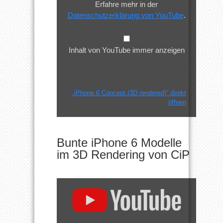
Erfahre mehr in der
Datenschutzerklärung von YouTube
.
Inhalt von YouTube immer anzeigen
„iPhone 6 Concept (3D rendered)“ direkt
öffnen
Bunte iPhone 6 Modelle
im 3D Rendering von CiP
„iPhone
6
Concept
2014
–