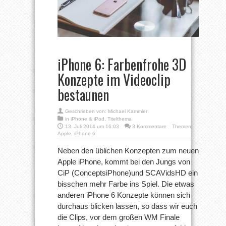
iPhone 6: Farbenfrohe 3D
Konzepte im Videoclip
bestaunen
Geschrieben von:
Michael Kammler
in
iPhone & iPod
,
Titelthema
13. Juli 2014 um 16:03
3 Kommentare
Themen:
Apple
,
iPhone 6
Neben den üblichen Konzepten zum neuen
Apple iPhone, kommt bei den Jungs von
CiP (ConceptsiPhone)und SCAVidsHD ein
bisschen mehr Farbe ins Spiel. Die etwas
anderen iPhone 6 Konzepte können sich
durchaus blicken lassen, so dass wir euch
die Clips, vor dem großen WM Finale