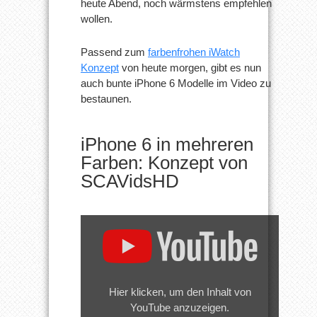
heute Abend, noch wärmstens empfehlen
wollen.
Passend zum
farbenfrohen iWatch
Konzept
von heute morgen, gibt es nun
auch bunte iPhone 6 Modelle im Video zu
bestaunen.
iPhone 6 in mehreren
Farben: Konzept von
SCAVidsHD
„iPhone
6
Concept
(3D
rendered)“
von
Hier klicken, um den Inhalt von
YouTube
YouTube anzuzeigen.
anzeigen