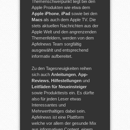
Themenschwerpunkt liegt bei den
Apple Produkten wie etwa dem
Apple iPhone
,
iPad
sowie bei den
Macs
als auch dem Apple TV. Die
stets aktuellen Nachrichten aus der
Apple Welt und den angrenzenden
Themenfeldern, werden von dem
Apfelnews Team sorgfältig
ausgewählt und entsprechend
informativ aufbereitet.
Zu den Tagesneuigkeiten reihen
sich auch
Anleitungen
,
App-
Reviews
,
Hilfestellungen
und
Leitfäden für Neueinsteiger
sowie Produkttests ein. Es dürfte
also für jeden Leser etwas
Interessantes und
Mehrwerthaltiges dabei sein.
Apfelnews ist eine Plattform
welche vor allem der gesunde Mix
aus informativen Content, einem