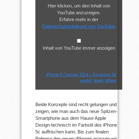
Exclusive
Hier klicken, um den Inhalt von
3d
YouTube anzuzeigen.
render“
Erfahre mehr in der
von
Datenschutzerklärung von YouTube
.
YouTube
anzeigen
Inhalt von YouTube immer anzeigen
„iPhone 6 Concept 2014 – Exclusive 3d
render“ direkt öffnen
Beide Konzepte sind recht gelungen und
zeigen, wie man auch das neue Spitzen-
Smartphone aus dem Hause Apple
Design-technisch im Farbstil des iPhone
5c auffrischen kann. Bis zum finalen
Release des neuen iPhones müssen wir